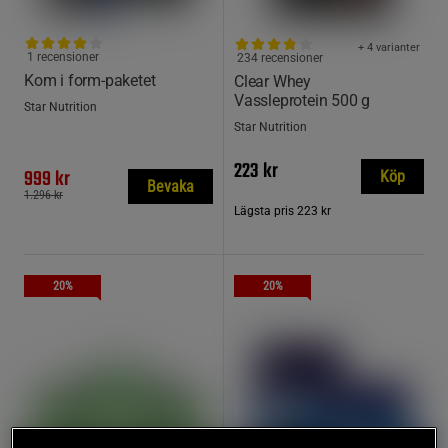
+ 4 varianter
1 recensioner
234 recensioner
Kom i form-paketet
Clear Whey
Vassleprotein 500 g
Star Nutrition
Star Nutrition
223 kr
999 kr
Köp
Bevaka
1.296 kr
Lägsta pris
223 kr
20%
20%