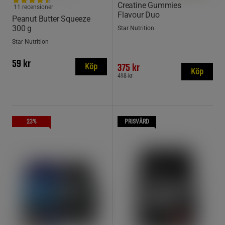
Creatine Gummies
11 recensioner
Flavour Duo
Peanut Butter Squeeze
300 g
Star Nutrition
Star Nutrition
59 kr
375 kr
Köp
Köp
498 kr
23%
PRISVÄRD