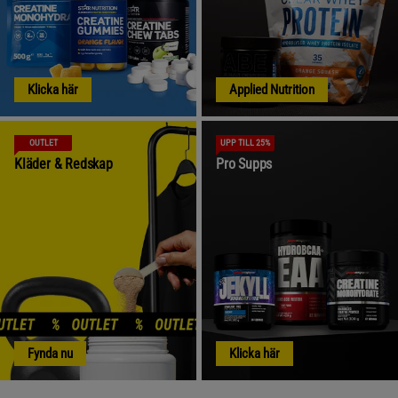
Klicka här
Applied Nutrition
OUTLET
UPP TILL 25%
Kläder & Redskap
Pro Supps
Fynda nu
Klicka här