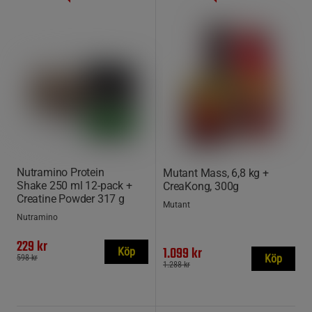
Nutramino Protein
Mutant Mass, 6,8 kg +
Shake 250 ml 12-pack +
CreaKong, 300g
Creatine Powder 317 g
Mutant
Nutramino
229 kr
1.099 kr
Köp
Köp
598 kr
1.288 kr