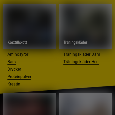
Kosttillskott
Träningskläder
Aminosyror
Träningskläder Dam
Bars
Träningskläder Herr
Drycker
Proteinpulver
Kreatin