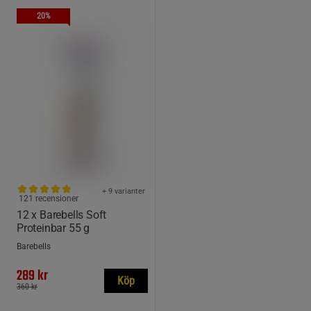
20%
+ 9 varianter
121 recensioner
12 x Barebells Soft
Proteinbar 55 g
Barebells
289 kr
Köp
360 kr