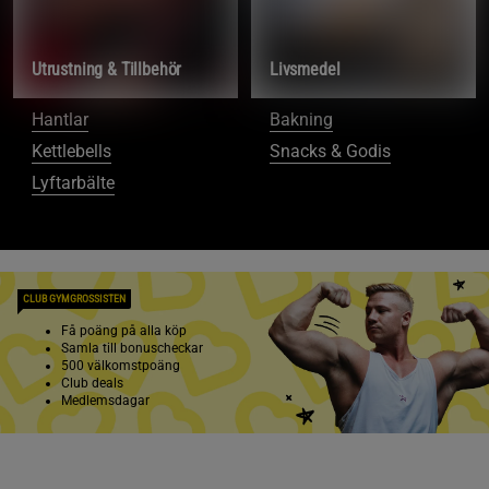
Utrustning & Tillbehör
Livsmedel
Hantlar
Bakning
Kettlebells
Snacks & Godis
Lyftarbälte
CLUB GYMGROSSISTEN
Få poäng på alla köp
Samla till bonuscheckar
500 välkomstpoäng
Club deals
Medlemsdagar
Bli medlem