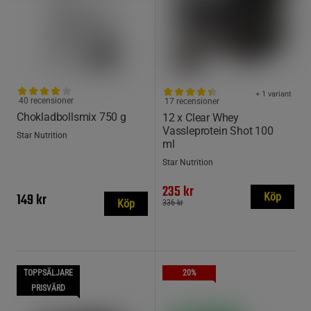
+ 1 variant
40 recensioner
17 recensioner
Chokladbollsmix 750 g
12 x Clear Whey
Vassleprotein Shot 100
Star Nutrition
ml
Star Nutrition
235 kr
149 kr
Köp
Köp
336 kr
TOPPSÄLJARE
20%
PRISVÄRD