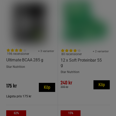
+ 3 varianter
+ 2 varianter
196 recensioner
80 recensioner
Ultimate BCAA 285 g
12 x Soft Proteinbar 55
g
Star Nutrition
Star Nutrition
240 kr
175 kr
Köp
Köp
300 kr
Lägsta pris
175 kr
62%
15%