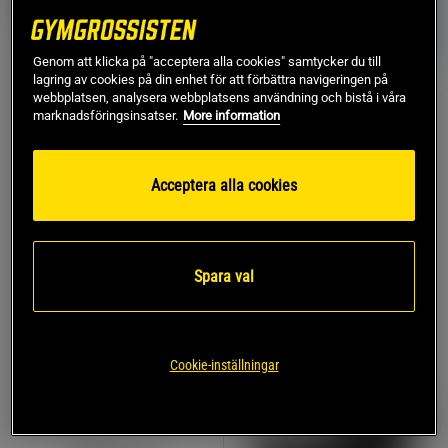
Genom att klicka på "acceptera alla cookies" samtycker du till
lagring av cookies på din enhet för att förbättra navigeringen på
+ 2 varianter
webbplatsen, analysera webbplatsens användning och bistå i våra
64 recensioner
1 recensioner
marknadsföringsinsatser.
More information
15 x Protein Milkshake
Strong Performance
250 ml
Pack
Star Nutrition
Star Nutrition
Acceptera alla cookies
782 kr
264 kr
Köp
Köp
977 kr
330 kr
Spara val
KÖP FLER, SPARA MER
30%
Cookie-inställningar