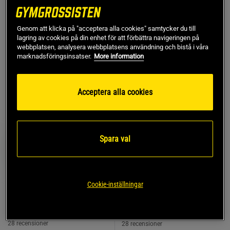
Pant är inkluderat.
Pant är inkluderat.
489 kr
489 kr
Köp
Köp
Genom att klicka på "acceptera alla cookies" samtycker du till
600 kr
600 kr
lagring av cookies på din enhet för att förbättra navigeringen på
webbplatsen, analysera webbplatsens användning och bistå i våra
marknadsföringsinsatser.
More information
42%
19%
Acceptera alla cookies
Spara val
Cookie-inställningar
+ 6 varianter
28 recensioner
28 recensioner