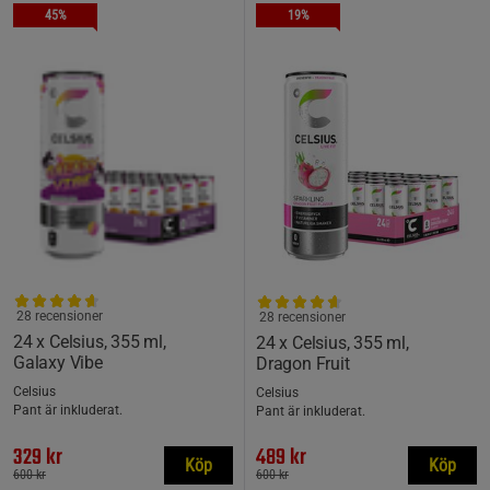
45%
19%
28 recensioner
28 recensioner
24 x Celsius, 355 ml,
24 x Celsius, 355 ml,
Galaxy Vibe
Dragon Fruit
Celsius
Celsius
Pant är inkluderat.
Pant är inkluderat.
329 kr
489 kr
Köp
Köp
600 kr
600 kr