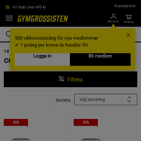
Hoppa till innehållet
Kundservice
Fri frakt över 499 kr
Min profil
Varukorg
500 välkomstpoäng för nya medlemmar
✔ 1 poäng per krona du handlar för
14
Resultat för
Logga in
Bli medlem
celsius
Filtrera
Välj sortering
Sortera:
45%
45%