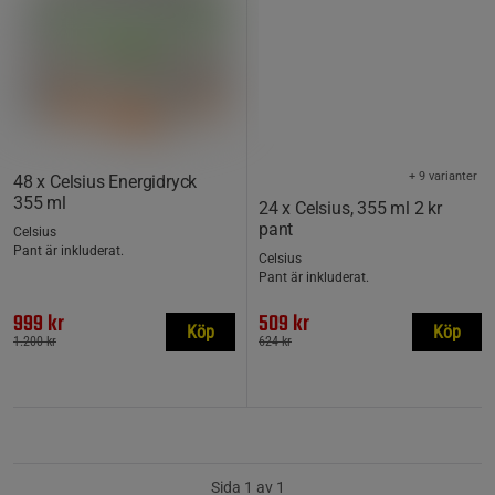
+ 9 varianter
48 x Celsius Energidryck
355 ml
24 x Celsius, 355 ml 2 kr
pant
Celsius
Pant är inkluderat.
Celsius
Pant är inkluderat.
999 kr
509 kr
Köp
Köp
1.200 kr
624 kr
Sida 1 av 1