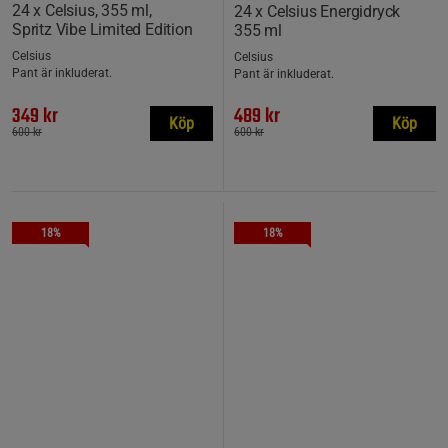
24 x Celsius, 355 ml,
24 x Celsius Energidryck
Spritz Vibe Limited Edition
355 ml
Celsius
Celsius
Pant är inkluderat.
Pant är inkluderat.
349 kr
489 kr
Köp
Köp
600 kr
600 kr
18%
18%