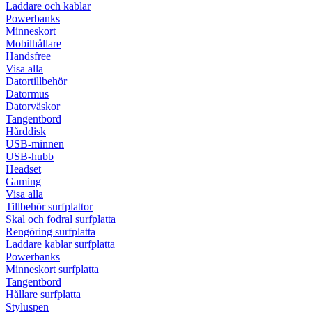
Laddare och kablar
Powerbanks
Minneskort
Mobilhållare
Handsfree
Visa alla
Datortillbehör
Datormus
Datorväskor
Tangentbord
Hårddisk
USB-minnen
USB-hubb
Headset
Gaming
Visa alla
Tillbehör surfplattor
Skal och fodral surfplatta
Rengöring surfplatta
Laddare kablar surfplatta
Powerbanks
Minneskort surfplatta
Tangentbord
Hållare surfplatta
Styluspen