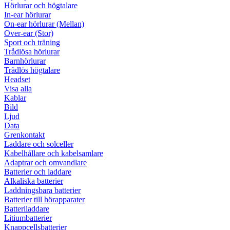
Hörlurar och högtalare
In-ear hörlurar
On-ear hörlurar (Mellan)
Over-ear (Stor)
Sport och träning
Trådlösa hörlurar
Barnhörlurar
Trådlös högtalare
Headset
Visa alla
Kablar
Bild
Ljud
Data
Grenkontakt
Laddare och solceller
Kabelhållare och kabelsamlare
Adaptrar och omvandlare
Batterier och laddare
Alkaliska batterier
Laddningsbara batterier
Batterier till hörapparater
Batteriladdare
Litiumbatterier
Knappcellsbatterier