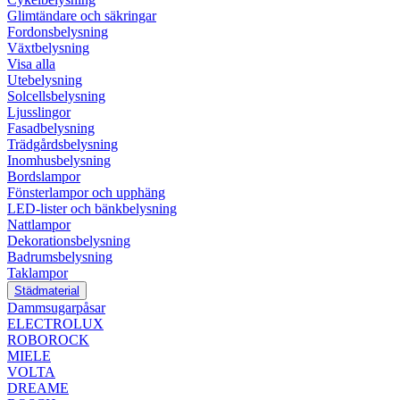
Glimtändare och säkringar
Fordonsbelysning
Växtbelysning
Visa alla
Utebelysning
Solcellsbelysning
Ljusslingor
Fasadbelysning
Trädgårdsbelysning
Inomhusbelysning
Bordslampor
Fönsterlampor och upphäng
LED-lister och bänkbelysning
Nattlampor
Dekorationsbelysning
Badrumsbelysning
Taklampor
Städmaterial
Dammsugarpåsar
ELECTROLUX
ROBOROCK
MIELE
VOLTA
DREAME