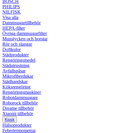
BOSCH
PHILIPS
NILFISK
Visa alla
Dammsugartillbehör
HEPA-filter
Övriga dammsugarfilter
Munstycken och borstar
Rör och slangar
Doftkulor
Städprodukter
Rengöringsmedel
Städutrustning
Avfallspåsar
Mikrofiberdukar
Städhandskar
Köksrengöring
Rengöringsmaskiner
Robotdammsugare
Roborock tillbehör
Dreame tillbehör
Xiaomi tillbehör
Kiosk
Hälsoprodukter
Febertermometrar