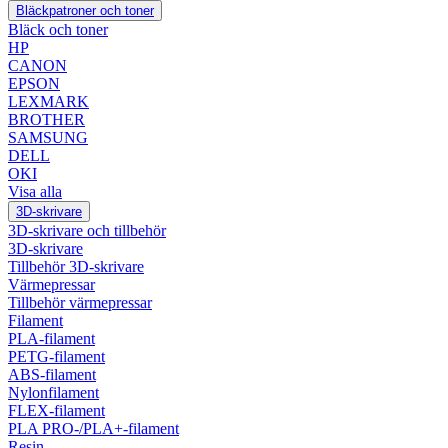
Bläckpatroner och toner
Bläck och toner
HP
CANON
EPSON
LEXMARK
BROTHER
SAMSUNG
DELL
OKI
Visa alla
3D-skrivare
3D-skrivare och tillbehör
3D-skrivare
Tillbehör 3D-skrivare
Värmepressar
Tillbehör värmepressar
Filament
PLA-filament
PETG-filament
ABS-filament
Nylonfilament
FLEX-filament
PLA PRO-/PLA+-filament
Resin