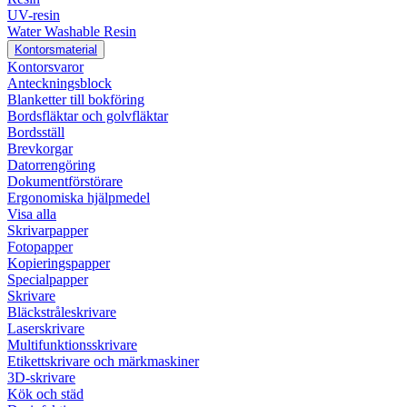
UV-resin
Water Washable Resin
Kontorsmaterial
Kontorsvaror
Anteckningsblock
Blanketter till bokföring
Bordsfläktar och golvfläktar
Bordsställ
Brevkorgar
Datorrengöring
Dokumentförstörare
Ergonomiska hjälpmedel
Visa alla
Skrivarpapper
Fotopapper
Kopieringspapper
Specialpapper
Skrivare
Bläckstråleskrivare
Laserskrivare
Multifunktionsskrivare
Etikettskrivare och märkmaskiner
3D-skrivare
Kök och städ