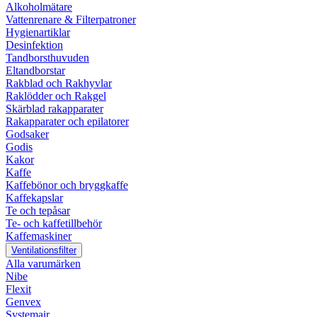
Alkoholmätare
Vattenrenare & Filterpatroner
Hygienartiklar
Desinfektion
Tandborsthuvuden
Eltandborstar
Rakblad och Rakhyvlar
Raklödder och Rakgel
Skärblad rakapparater
Rakapparater och epilatorer
Godsaker
Godis
Kakor
Kaffe
Kaffebönor och bryggkaffe
Kaffekapslar
Te och tepåsar
Te- och kaffetillbehör
Kaffemaskiner
Ventilationsfilter
Alla varumärken
Nibe
Flexit
Genvex
Systemair