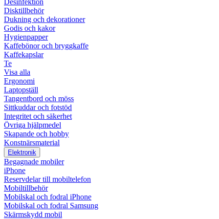
Desinfektion
Disktillbehör
Dukning och dekorationer
Godis och kakor
Hygienpapper
Kaffebönor och bryggkaffe
Kaffekapslar
Te
Visa alla
Ergonomi
Laptopställ
Tangentbord och möss
Sittkuddar och fotstöd
Integritet och säkerhet
Övriga hjälpmedel
Skapande och hobby
Konstnärsmaterial
Elektronik
Begagnade mobiler
iPhone
Reservdelar till mobiltelefon
Mobiltillbehör
Mobilskal och fodral iPhone
Mobilskal och fodral Samsung
Skärmskydd mobil