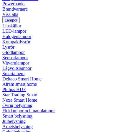
Powerbanks
Brandvarnare
Visa alla
Lampor
Ljuskällor
LED-lampor
Halogenlampor
Kompaktlysrör
Lysrör
Glödlampor
Sensorlampor
Vitvarulampor
Lågvoltslampor
Smarta hem
Deltaco Smart Home
Airam smart home
Philips HUE
Star Trading Smart
Nexa Smart Home
Övrig belysning
Ficklampor och pannlampor
Smart belysning
Julbelysning
Arbetsbelysning
Cykelbelysning