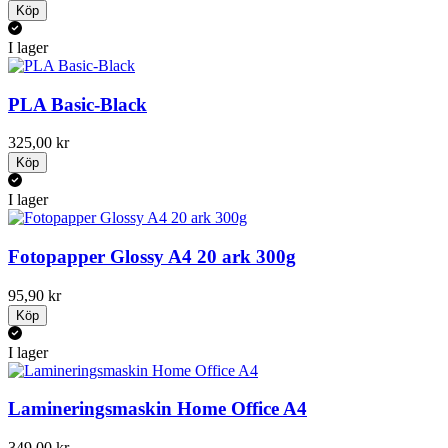
Köp
I lager
PLA Basic-Black
325,00 kr
Köp
I lager
Fotopapper Glossy A4 20 ark 300g
95,90 kr
Köp
I lager
Lamineringsmaskin Home Office A4
349,00 kr