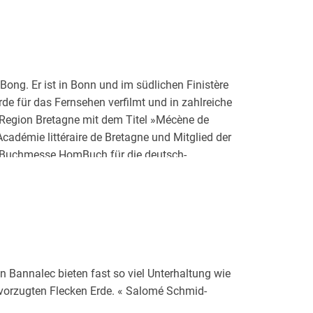
Bong. Er ist in Bonn und im südlichen Finistère
e für das Fernsehen verfilmt und in zahlreiche
 Region Bretagne mit dem Titel »Mécène de
Académie littéraire de Bretagne und Mitglied der
der Buchmesse HomBuch für die deutsch-
haft der Stadt Concarneau.
n Bannalec bieten fast so viel Unterhaltung wie
vorzugten Flecken Erde. « Salomé Schmid-