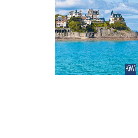
Wochenkalender
Romane &
Biografien
Fantasy
Kinder- und Jugendbücher
Krimis & Thriller
Ratgeber
Romane & Erzählungen