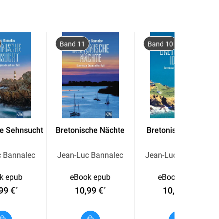
e Region und führt Dupin von der
Austernstadt
s in die einzigartige Restaurantszene von Saint-
stere Familiengeheimnisse, tragische Schicksale
Band 11
Band 10
Fall für den eigenwilligen Kommissar, entführt
mal mehr in die zauberhafte Bretagne - einem
se und Gefahr.
und um Kommissar Dupin aus der Bretagne liefert
e: Mit sanftem Humor und einem Gefühl für die
he Sehnsucht
Bretonische Nächte
Bretonische Idylle
 in die sehenswerte Bretagne, wo die Atlantikluft
c Bannalec
Jean-Luc Bannalec
Jean-Luc Bannalec
folgender Reihenfolge erschienen:
k epub
eBook epub
eBook epub
99 €
10,99 €
10,99 €
*
*
*