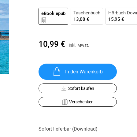
Krimis & Thriller
 Erzählungen
Ratgeber
Taschenbuch
Hörbuch Dow
eBook epub
13,00 €
15,95 €
Romane & Erzählungen
10,99 €
inkl. Mwst.
In den Warenkorb
Sofort kaufen
Verschenken
Sofort lieferbar (Download)