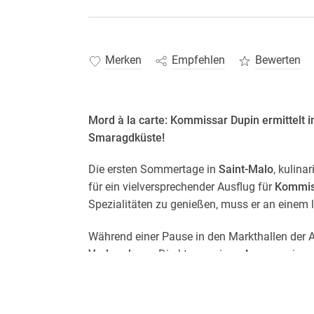
Merken
Empfehlen
Bewerten
Mord à la carte: Kommissar Dupin ermittelt 
Smaragdküste!
Die ersten Sommertage in
Saint-Malo
, kulina
für ein vielversprechender Ausflug für
Kommis
Spezialitäten zu genießen, muss er an einem 
Während einer Pause in den Markthallen der A
Verbrechens
: Direkt vor seinen Augen ereigne
flieht vom Tatort. Beide Frauen sind berühmt
Smaragdküste.