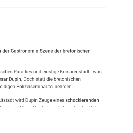
in der Gastronomie-Szene der bretonischen
risches Paradies und einstige Korsarenstadt - was
sar Dupin
. Doch statt die bretonischen
leidigen Polizeiseminar teilnehmen.
ltstadt wird Dupin Zeuge eines
schockierenden
t sich ein Mord. Die Täterin, Schwester des Opfers,
e Küchenchefinnen an der malerischen