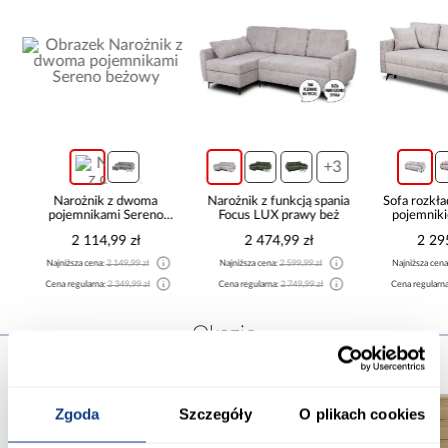
+3
i
Narożnik z dwoma
Narożnik z funkcją spania
Sofa rozkła
pojemnikami Sereno
Focus LUX prawy beż
pojemnik
beżowy
2 114,99 zł
2 474,99 zł
2 29
Najniższa cena:
2 149,99 zł
Najniższa cena:
2 599,99 zł
Najniższa cen
Cena regularna:
2 349,99 zł
Cena regularna:
2 749,99 zł
Cena regularn
Okazje
Zgoda
Szczegóły
O plikach cookies