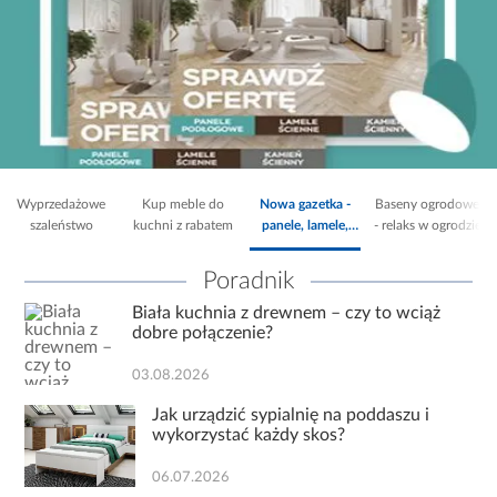
Wyprzedażowe
Kup meble do
Nowa gazetka -
Baseny ogrodowe
szaleństwo
kuchni z rabatem
panele, lamele,
- relaks w ogrodzie
kamień..
Poradnik
Biała kuchnia z drewnem – czy to wciąż
dobre połączenie?
03.08.2026
Jak urządzić sypialnię na poddaszu i
wykorzystać każdy skos?
06.07.2026