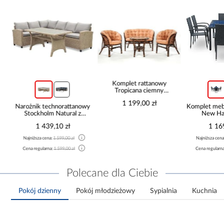
Komplet rattanowy
Tropicana ciemny
brąz/cappucino
1 199,00 zł
ch
Narożnik technorattanowy
Komplet meb
Stockholm Natural z
New Hai
wysokim stołem polywood
1 439,10 zł
1 16
Najniższa cena:
1 599,00 zł
Najniższa cen
Cena regularna:
1 599,00 zł
Cena regularn
Polecane dla Ciebie
Pokój dzienny
Pokój młodzieżowy
Sypialnia
Kuchnia