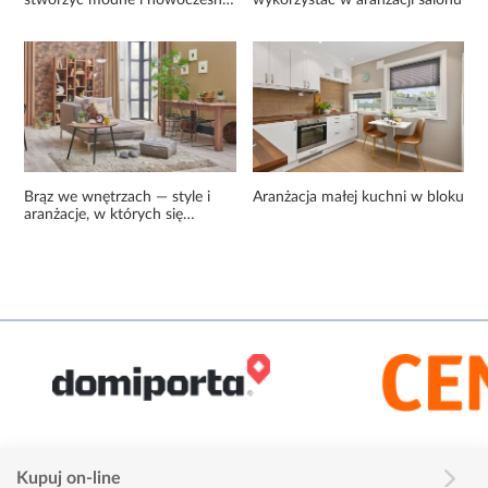
stworzyć modne i nowoczesne
wykorzystać w aranżacji salonu
wnętrze?
Brąz we wnętrzach — style i
Aranżacja małej kuchni w bloku
aranżacje, w których się
sprawdzi ten wyjątkowy kolor!
Kupuj on-line