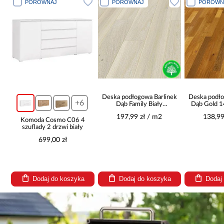
PORÓWNAJ
PORÓWNAJ
PORÓWN
Deska podłogowa Barlinek
Deska podło
+6
Dąb Family Biały
Dąb Gold 
14x155x1092
197,99 zł / m2
138,99
Komoda Cosmo C06 4
szuflady 2 drzwi biały
699,00 zł
Dodaj do koszyka
Dodaj do koszyka
Dodaj