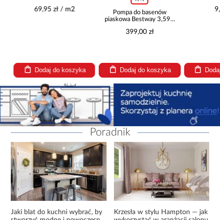
8mm AC5 Herringbone
300
69,95 zł / m2
9,
K326
Pompa do basenów
piaskowa Bestway 3,596
l/h 58515
399,00 zł
Dodaj do koszyka
Dodaj do koszyka
Dodaj
Poradnik
Jaki blat do kuchni wybrać, by
Krzesła w stylu Hampton — jak