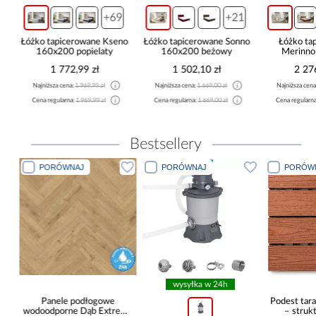
+69
+21
ma
Łóżko tapicerowane Kseno
Łóżko tapicerowane Sonno
Łóżko ta
160x200 popielaty
160x200 beżowy
Merinn
kremowy be
1 772,99 zł
1 502,10 zł
2 27
L
Najniższa cena:
1 969,99 zł
Najniższa cena:
1 669,00 zł
Najniższa cen
Cena regularna:
1 969,99 zł
Cena regularna:
1 669,00 zł
Cena regularn
Bestsellery
PORÓWNAJ
PORÓWNAJ
PORÓWN
wysyłka w 24h
Panele podłogowe
Podest tara
wodoodporne Dąb Extreme
– strukt