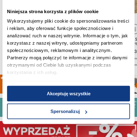
Niniejsza strona korzysta z plików cookie
Wykorzystujemy pliki cookie do spersonalizowania treści
Sofa Roma Wind 82
i reklam, aby oferować funkcje społecznościowe i
analizować ruch w naszej witrynie. Informacje o tym, jak
1 407,20 zł
Narożnik Basel P Memphis
Komoda 
korzystasz z naszej witryny, udostępniamy partnerom
4
ar
Najniższa cena:
2 059,00 zł
społecznościowym, reklamowym i analitycznym.
3 359,20 zł
593
Cena regularna:
1 759,00 zł
Partnerzy mogą połączyć te informacje z innymi danymi
Najniższa cena:
3 999,00 zł
Najniższa cen
otrzymanymi od Ciebie lub uzyskanymi podczas
Cena regularna:
4 199,00 zł
Cena regular
korzystania z ich usług.
Akceptuję wszystkie
Spersonalizuj