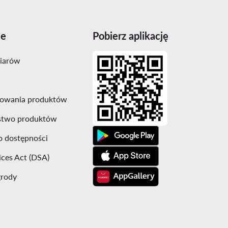
je
Pobierz aplikację
miarów
sowania produktów
stwo produktów
o dostępności
ices Act (DSA)
grody