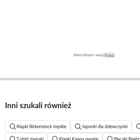
Identyfikator wersji
Pokaż
Inni szukali również
Klapki Birkenstock męskie
Japonki dla dziewczynki
T-shirt damski
Klapki Kappa męskie
Plecaki Reeb