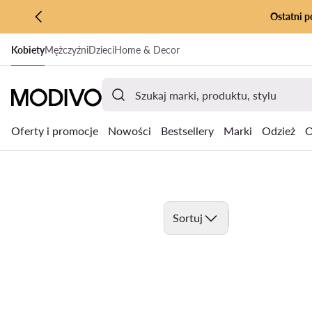
Ostatni p
PRZEJDŹ DO GŁÓWNEJ ZAWARTOŚCI
Kobiety
Mężczyźni
Dzieci
Home & Decor
PRZEJDŹ DO WYSZUKIWANIA
Oferty i promocje
Nowości
Bestsellery
Marki
Odzież
O
Sortuj