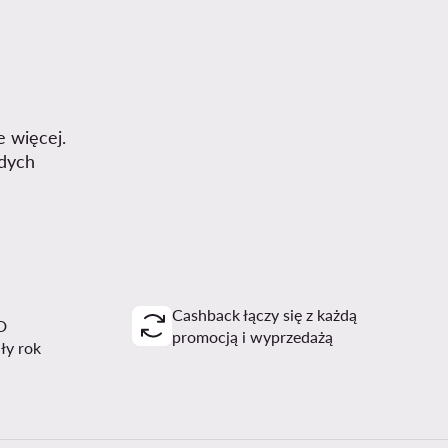
e więcej.
dych
Cashback łączy się z każdą
D
promocją i wyprzedażą
ały rok