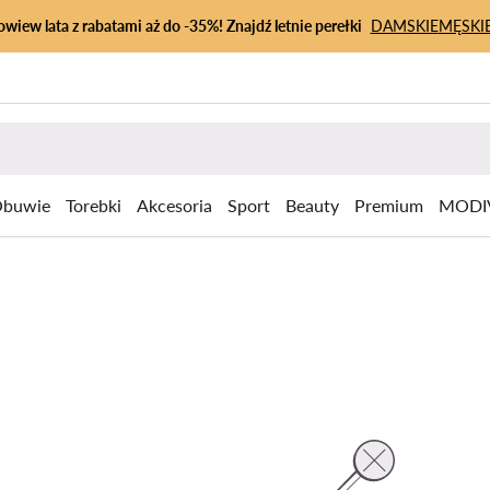
owiew lata z rabatami aż do -35%! Znajdź letnie perełki
DAMSKIE
MĘSKI
buwie
Torebki
Akcesoria
Sport
Beauty
Premium
MODI