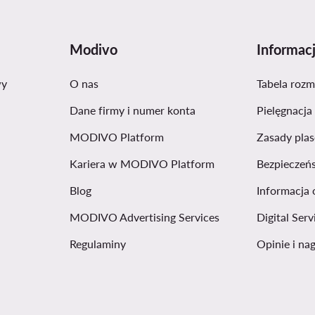
Modivo
Informac
wy
O nas
Tabela roz
Dane firmy i numer konta
Pielęgnacja
MODIVO Platform
Zasady pla
Kariera w MODIVO Platform
Bezpieczeń
Blog
Informacja 
MODIVO Advertising Services
Digital Serv
Regulaminy
Opinie i na