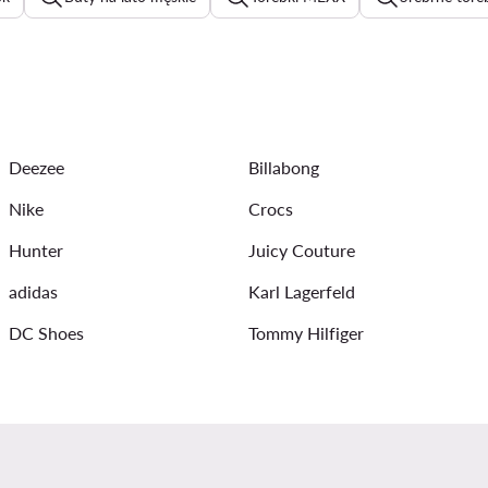
buty damskie
Bluza Reebok
Beżowe torebki
Sukien
egginsy Reebok
Sukienki wieczorowe
Buty Reebok męskie
Deezee
Billabong
Nike
Crocs
Hunter
Juicy Couture
adidas
Karl Lagerfeld
DC Shoes
Tommy Hilfiger