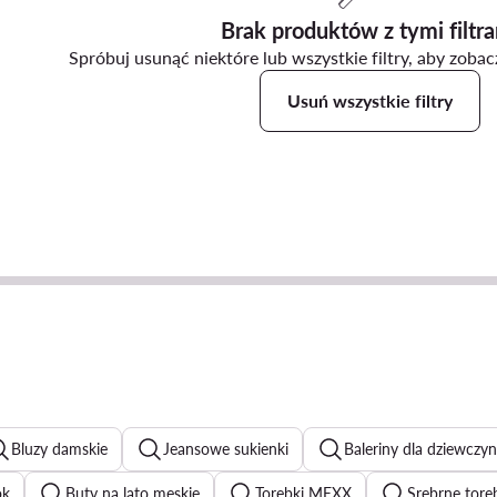
Brak produktów z tymi filtr
Spróbuj usunąć niektóre lub wszystkie filtry, aby zoba
Usuń wszystkie filtry
Bluzy damskie
Jeansowe sukienki
Baleriny dla dziewczyn
ok
Buty na lato męskie
Torebki MEXX
Srebrne tore