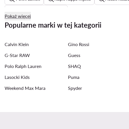
Marynarki oversize damskie
Pokaż więcej
Buty damskie Deezee
Buty na platformie
Czarne 
Popularne marki w tej kategorii
Kurtki wiosenne damskie
Buty damskie Lasocki
L
Calvin Klein
Gino Rossi
G-Star RAW
Guess
Polo Ralph Lauren
SHAQ
Lasocki Kids
Puma
Weekend Max Mara
Spyder