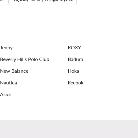
ki koktajlowe
Dzianinowe sukienki
Czarne szpilki
Sukienki na wesele
Eleganckie bluzki damskie
Jenny
ROXY
Beverly Hills Polo Club
Badura
New Balance
Hoka
Nautica
Reebok
Asics