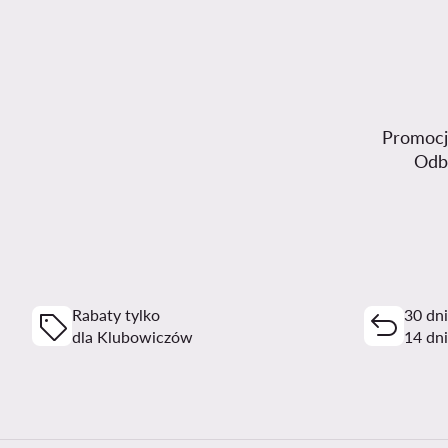
Promocje
Odb
Rabaty tylko
30 dn
dla Klubowiczów
14 dni