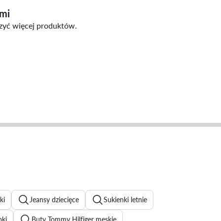
ami
czyć więcej produktów.
ki
Jeansy dziecięce
Sukienki letnie
bki
Buty Tommy Hilfiger męskie