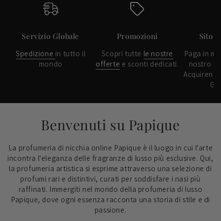
sito
Servizio Globale
Promozioni
Sito A
Spedizione
in tutto il
Scopri tutte
le nostre
Paga in mo
mondo
offerte
e sconti dedicati.
nostro si
Acquirenti
Gra
Benvenuti su Papique
La profumeria di nicchia online Papique è il luogo in cui l'arte
incontra l'eleganza delle fragranze di lusso più esclusive. Qui,
la profumeria artistica si esprime attraverso una selezione di
profumi rari e distintivi, curati per soddisfare i nasi più
raffinati. Immergiti nel mondo della profumeria di lusso
Papique, dove ogni essenza racconta una storia di stile e di
passione.