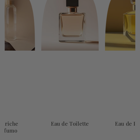
cariche
Eau de Toilette
Eau de P
rofumo