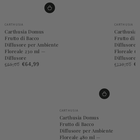
Venditore:
Venditore:
CARTHUSIA
CARTHUSIA
Carthusia Domus
Carthusia
Frutto di Bacco
Frutto di B
Diffusore per Ambiente
Diffusore 
Floreale 230 ml —
Floreale 6
Diffusore
Diffusore
€64,99
€1
€65,00
€130,00
Prezzo
Il
Prezzo
Il
regolare
prezzo
regolare
pr
di
di
liquidazione
li
Venditore:
CARTHUSIA
Carthusia Domus
Frutto di Bacco
Diffusore per Ambiente
Floreale 480 ml —