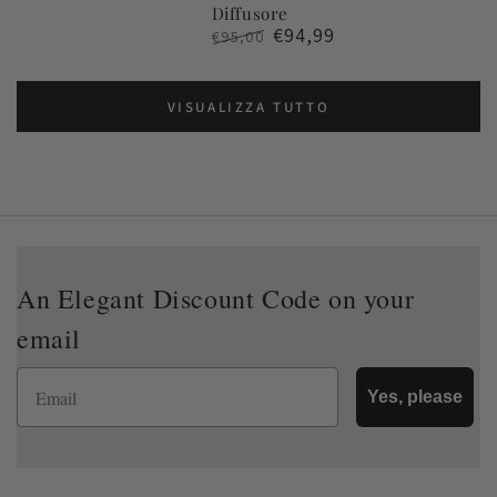
Diffusore
€94,99
€95,00
Prezzo
Il
regolare
prezzo
di
VISUALIZZA TUTTO
liquidazione
An Elegant Discount Code on your
email
Email
Yes, please