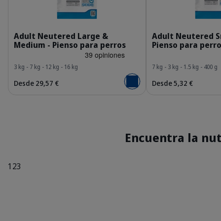
HQ_HPM_Packaging-without-kg_Adult-Neutere
H
Adult Neutered Large &
Adult Neutered S
Medium - Pienso para perros
Pienso para perr
3 kg - 7 kg - 12 kg - 16 kg
7 kg - 3 kg - 1.5 kg - 400 g
Desde 29,57 €
Desde 5,32 €
Añadir al carrito
Encuentra la nu