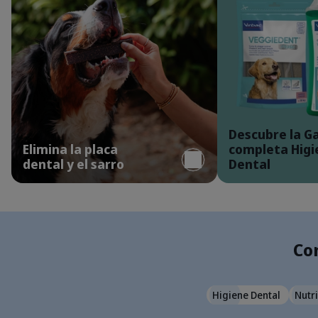
Detalles
perro-comiendo-snack-dental
Descubre la 
Elimina la placa
completa Higi
dental y el sarro
Dental
Con
Higiene Dental
Nutri