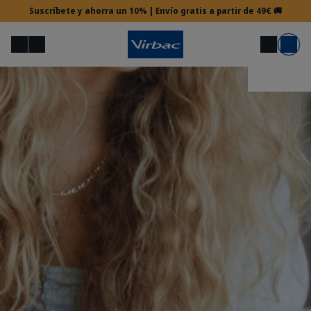
Suscríbete y ahorra un 10% | Envío gratis a partir de 49€ 🚚
Menú
Mi cuenta
Buscar
Carrito
Acceso veterinario
¿Necesitas ayuda?