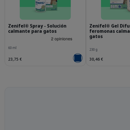
ES_Zenifel-spray_Visual-1_2026.jpg
E
Zenifel® Spray - Solución
Zenifel® Gel Difu
calmante para gatos
feromonas calma
gatos
60 ml
230 g
23,75 €
30,46 €
Añadir al carrito