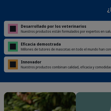
¿
Desarrollado por los veterinarios
Nuestros productos están formulados por expertos en salud
Dog_Bernese Moutain Dog_detoured
Eficacia demostrada
Millones de tutores de mascotas en todo el mundo han con
Innovador
Nuestros productos combinan calidad, eficacia y comodida
Salud dental para perros y gatos