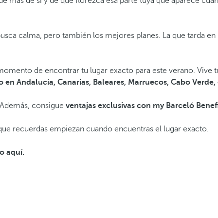
 más de sí y de que florezca esa parte tuya que aparece cuand
busca calma, pero también los mejores planes. La que tarda en 
 momento de encontrar tu lugar exacto para este verano. Vive t
 en Andalucía, Canarias, Baleares, Marruecos, Cabo Verde, 
 Además, consigue
ventajas exclusivas con my Barceló Benef
que recuerdas empiezan cuando encuentras el lugar exacto.
o aquí.