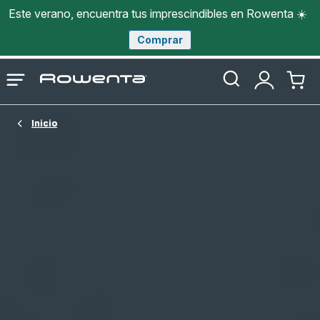
Este verano, encuentra tus imprescindibles en Rowenta ☀️
Comprar
Página
Abrir
Mi
Mi
de
menú
cuenta
cesta
inicio
Rowenta
Inicio