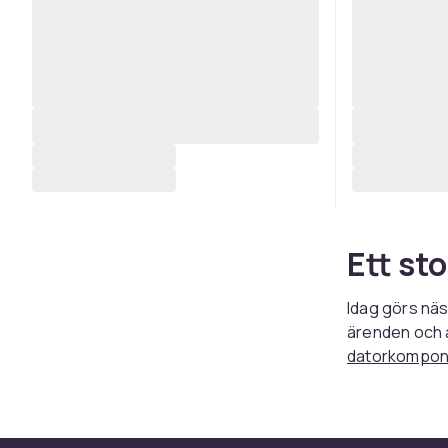
Ett st
Idag görs näs
ärenden och a
datorkompon
elektronikpr
kan enkelt vä
datorväska
ha