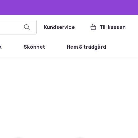
Kundservice
Till kassan
k
Skönhet
Hem & trädgård