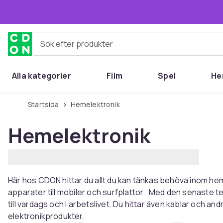
Hoppa till huvudinnehållet
Sök efter produkter
Alla kategorier
Film
Spel
He
Startsida
Hemelektronik
Hemelektronik
Här hos CDON hittar du allt du kan tänkas behöva inom heme
apparater till mobiler och surfplattor . Med den senaste t
till vardags och i arbetslivet. Du hittar även kablar och andr
elektronikprodukter.