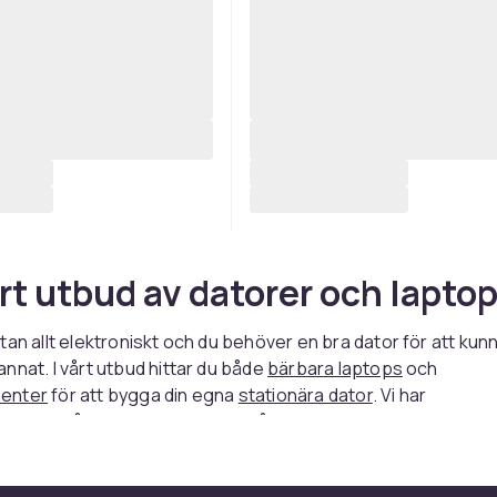
ort utbud av datorer och lapto
tan allt elektroniskt och du behöver en bra dator för att kun
nnat. I vårt utbud hittar du både
bärbara laptops
och
enter
för att bygga din egna
stationära dator
. Vi har
odukter från stora varumärken såsom Apple,
Asus
och Samsu
lja dator efter prisklass och användningsområde. Behöver d
r vi det med. Om du bara ska jobba på datorn behöver du en