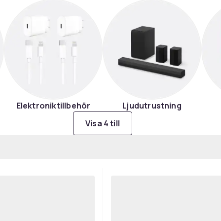
Elektroniktillbehör
Ljudutrustning
Visa 4 till