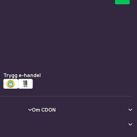
arianter.
ttor
din nya
lt från
Google
r en
smidig
sselsätta
Trygg e-handel
r
Om CDON
och
och
Om oss
derar vi
Kundrecensioner
ar även