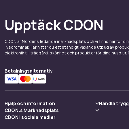
annan modell 
Välj m
Upptäck CDON
Är det dags f
modellerna sa
CDON är Nordens ledande marknadsplats och vi finns här för d
surfplatta om
livsdrömmar. Här hittar du ett ständigt växande utbud av produ
bankärenden t
elektronik till trädgård, skönhet och produkter för dina husdjur. Pr
Pixel
,
Huawei
surfplatta at
att ha i hemm
Betalningsalternativ
dina barn vid ti
Vi har
Hjälp och information
Handla trygg
Förutom datore
CDON:s Marknadsplats
elscootrar
. V
Vanliga frågor
Betalning
CDON i sociala medier
färger. Om du 
Sälj på CDON
Spåra paket
Leverans
dig att titta