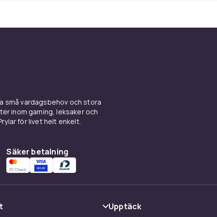
ina små vardagsbehov och stora
kter inom gaming, leksaker och
ylar för livet helt enkelt.
Säker betalning
t
Upptäck