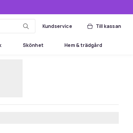
Kundservice
Till kassan
k
Skönhet
Hem & trädgård