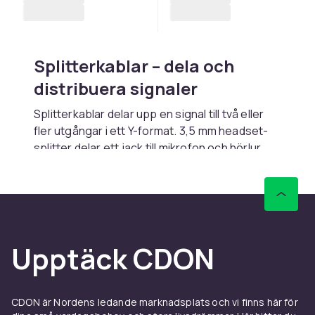
Splitterkablar – dela och
distribuera signaler
Splitterkablar delar upp en signal till två eller
fler utgångar i ett Y-format. 3,5 mm headset-
splitter delar ett jack till mikrofon och hörlur
(vanligt för PC-gaming). RCA-splittrar delar en
stereosignal. HDMI-splittrar finns som Y-kablar
för enkel 1-till-2 distribution utan extra PSU.
Coaxiala splittrar för TV-antenninstallationer
finns i 2-6 vägar.
Upptäck CDON
Köp splitterkablar och elektronik
komponenter
hos CDON.
Köp Splitterkablar online hos
CDON är Nordens ledande marknadsplats och vi finns här för