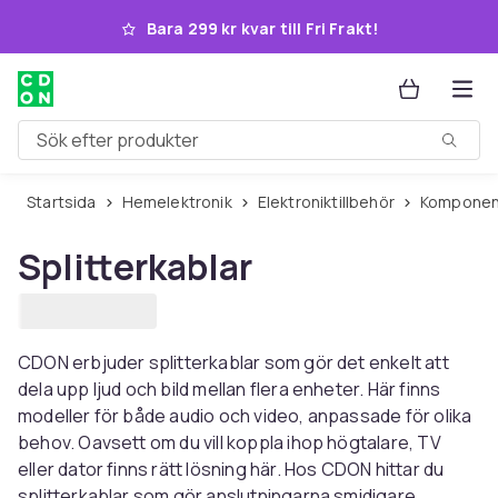
Hoppa till huvudinnehållet
Bara 299 kr kvar till Fri Frakt!
Sök efter produkter
Startsida
Hemelektronik
Elektroniktillbehör
Komponen
Splitterkablar
CDON erbjuder splitterkablar som gör det enkelt att
dela upp ljud och bild mellan flera enheter. Här finns
modeller för både audio och video, anpassade för olika
behov. Oavsett om du vill koppla ihop högtalare, TV
eller dator finns rätt lösning här. Hos CDON hittar du
splitterkablar som gör anslutningarna smidigare.