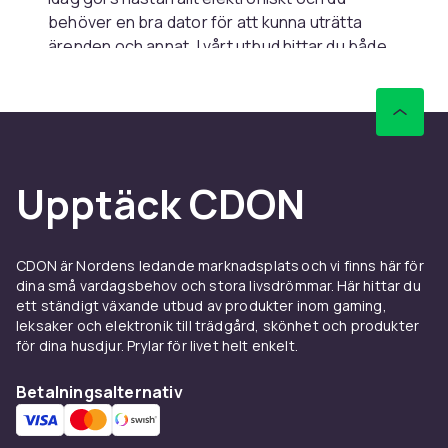
behöver en bra dator för att kunna uträtta
ärenden och annat. I vårt utbud hittar du både
bärbara laptops
och
datorkomponenter
för att
bygga din egna
stationära dator
. Vi har
elektronikprodukter från stora varumärken
såsom Apple,
Asus
och Samsung. Du kan
enkelt välja dator efter prisklass och
Upptäck CDON
användningsområde. Behöver du en
datorväska
har vi det med. Om du bara ska
jobba på datorn behöver du en helt annan
modell än om du vill spela högpresterande
CDON är Nordens ledande marknadsplats och vi finns här för
spel. Hos oss finns alla varianter.
dina små vardagsbehov och stora livsdrömmar. Här hittar du
ett ständigt växande utbud av produkter inom gaming,
Välj mellan flera mobiler och
leksaker och elektronik till trädgård, skönhet och produkter
för dina husdjur. Prylar för livet helt enkelt.
surfplattor
Betalningsalternativ
Är det dags för en ny mobil så hittar du den här
hos oss. Vi har de senaste modellerna samt
alla tillbehör som kan tänkas behövas. Du kan