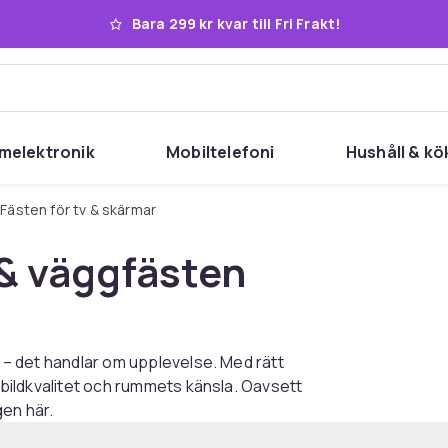
Bara 299 kr kvar till Fri Frakt!
melektronik
Mobiltelefoni
Hushåll & kö
Fästen för tv & skärmar
 & väggfästen
e – det handlar om upplevelse. Med rätt
e bildkvalitet och rummets känsla. Oavsett
gen här.