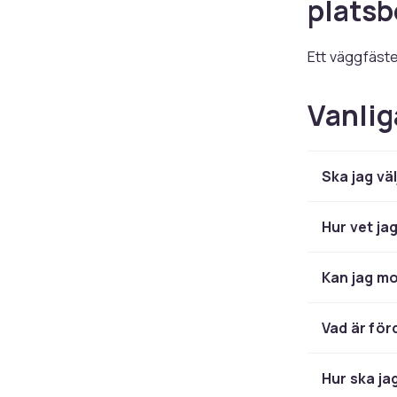
plats
Ett väggfäste 
modeller för 
optimal vinke
Vanlig
begränsad men
TV‑sta
Ska jag väl
lösnin
Hur vet ja
Vill du slippa
Kan jag mo
smart alternat
vardagsrum so
ljudsystem, b
Vad är för
Fästen
Hur ska ja