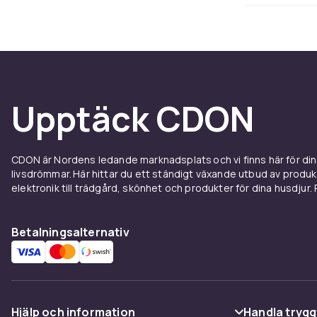
Behöver du en
rum? Det finns
större modell
justerbarhet –
Upptäck CDON
Kombin
För att få ut 
CDON är Nordens ledande marknadsplats och vi finns här för d
med kabelgöm
livsdrömmar. Här hittar du ett ständigt växande utbud av produ
både upplevels
elektronik till trädgård, skönhet och produkter för dina husdjur. Pr
Köp tv‑
Betalningsalternativ
Hos CDON hitt
för alla beho
stil, oavsett 
Hjälp och information
Handla trygg