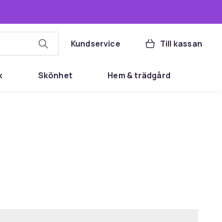
Kundservice
Till kassan
k
Skönhet
Hem & trädgård