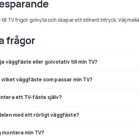
besparande
till TV frigör golvyta och skapar ett stilrent intryck. Välj mell
diskret placering eller rörliga väggfästen som kan vridas och 
l. Perfekt både i vardagsrum, sovrum och kök där platsen är
a frågor
 bilden ska vara i fokus.
tiv och tv‑stöd – flexibla
ja väggfäste eller golvstativ till min TV?
gar utan att borra
g vilket väggfäste som passar min TV?
 skruva i väggar? Då är ett tv‑stativ, golvstativ för TV eller tv‑
ntera ett TV-fäste själv?
iv. Golvstativ kan enkelt flyttas mellan rum och passar lika br
m i konferenslokaler och butiker. Många modeller har hyllor
oxar eller spelkonsoler.
delen med ett rörligt väggfäste?
 för både hem och jobb
g montera min TV?