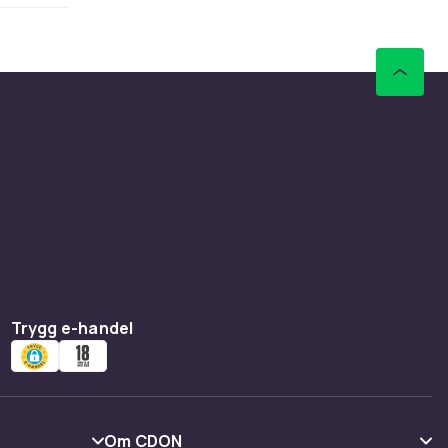
fentligt
 till
r stativ
en gör
Trygg e-handel
 för TV –
ch din
Om CDON