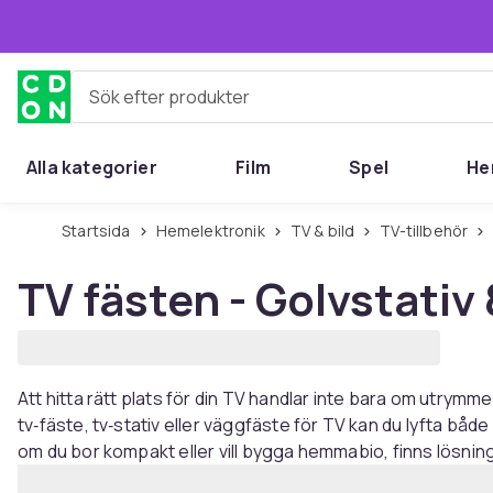
Hoppa till huvudinnehållet
Sök efter produkter
Alla kategorier
Film
Spel
He
Startsida
Hemelektronik
TV & bild
TV-tillbehör
TV fästen - Golvstativ
Att hitta rätt plats för din TV handlar inte bara om utrymm
tv‑fäste, tv‑stativ eller väggfäste för TV kan du lyfta båd
om du bor kompakt eller vill bygga hemmabio, finns lösnin