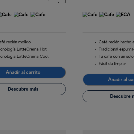
afé recién molido
Café recién hecho 
ecnología LatteCrema Hot
Tradicional espuma
ecnología LatteCrema Cool
Tu café con un solo
Fácil de limpiar
Añadir al carrito
Añadir al ca
Descubre más
Descubre 