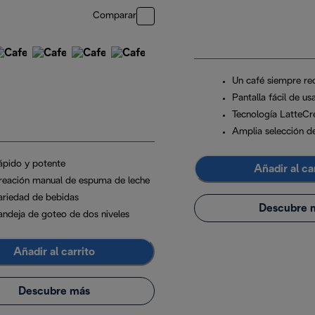
Comparar
Un café siempre re
Pantalla fácil de us
Tecnología LatteC
Amplia selección d
ápido y potente
Añadir al ca
reación manual de espuma de leche
ariedad de bebidas
Descubre 
andeja de goteo de dos niveles
Añadir al carrito
Descubre más