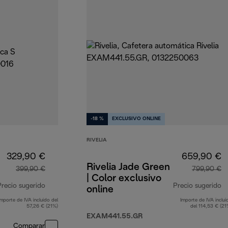
-18 %
EXCLUSIVO ONLINE
RIVELIA
329,90 €
659,90 €
Rivelia Jade Green
399,90 €
799,90 €
| Color exclusivo
Precio sugerido
Precio sugerido
online
Importe de IVA incluido del
Importe de IVA inclui
precio original 399,90 €
p
57,26 € (21%)
del 114,53 € (21
EXAM441.55.GR
Comparar