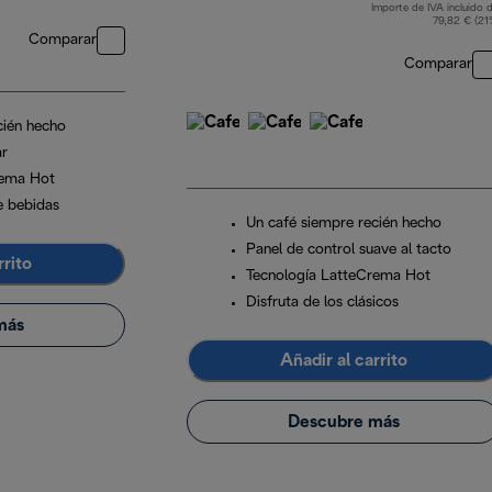
Importe de IVA incluido d
79,82 € (21
Comparar
Comparar
cién hecho
ar
rema Hot
e bebidas
Un café siempre recién hecho
Panel de control suave al tacto
rrito
Tecnología LatteCrema Hot
Disfruta de los clásicos
más
Añadir al carrito
Descubre más