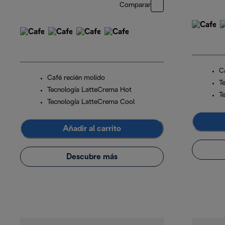
Comparar
C
Café recién molido
T
Tecnología LatteCrema Hot
T
Tecnología LatteCrema Cool
Añadir al carrito
Descubre más