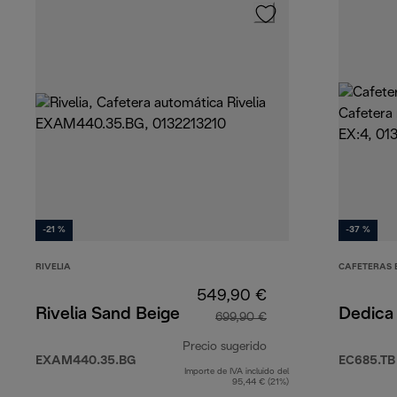
-21 %
-37 %
RIVELIA
CAFETERAS 
549,90 €
Rivelia Sand Beige
Dedica 
699,90 €
Precio sugerido
EXAM440.35.BG
EC685.TB
Importe de IVA incluido del
precio original 699,
95,44 € (21%)