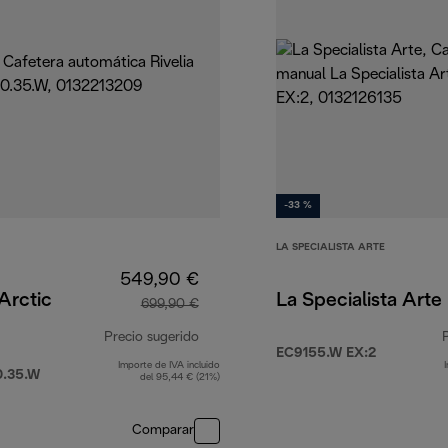
-33 %
LA SPECIALISTA ARTE
549,90 €
 Arctic
La Specialista Arte
699,90 €
Precio sugerido
EC9155.W EX:2
Importe de IVA incluido
,90 €
precio original 699,90 €
.35.W
del 95,44 € (21%)
Comparar