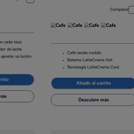
Comparar
en cada taza
dor de leche
Café recién molido
 apretar un botón
Sistema LatteCrema Hot
Tecnología LatteCrema Cool
rrito
Añadir al carrito
más
Descubre más