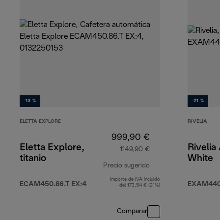
-13 %
-21 %
ELETTA EXPLORE
RIVELIA
999,90 €
Eletta Explore,
Rivelia
1149,90 €
titanio
White
Precio sugerido
Importe de IVA incluido
precio original 1149
ECAM450.86.T EX:4
EXAM440
del 173,54 € (21%)
Comparar