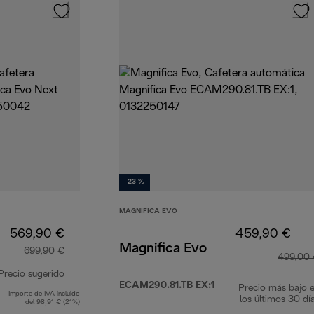
-23 %
MAGNIFICA EVO
569,90 €
459,90 €
Magnifica Evo
699,90 €
499,00
Precio sugerido
ECAM290.81.TB EX:1
Precio más bajo 
Importe de IVA incluido
precio original 699,90 €
los últimos 30 dí
del 98,91 € (21%)