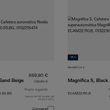
-18 %
MAGNIFICA S
659,90 €
 Sand Beige
Magnifica S, Black
799,90 €
Precio sugerido
.55.BG
ECAM22.110.B
Importe de IVA incluido del
90 €
precio original 799,90 €
114,53 € (21%)
Comparar