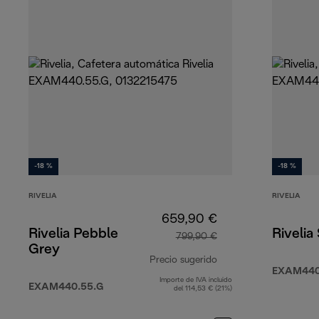
-18 %
-18 %
RIVELIA
RIVELIA
659,90 €
Rivelia Pebble
Rivelia
799,90 €
Grey
Precio sugerido
EXAM440
Importe de IVA incluido
precio original 799,
EXAM440.55.G
del 114,53 € (21%)