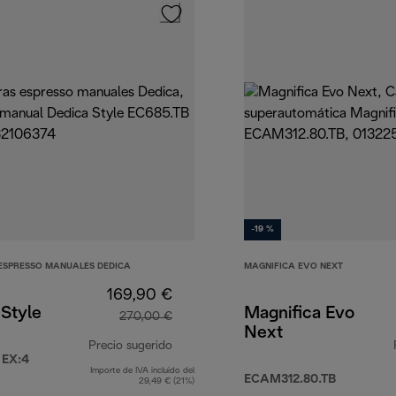
-19 %
ESPRESSO MANUALES DEDICA
MAGNIFICA EVO NEXT
169,90 €
Style
Magnifica Evo
270,00 €
Next
Precio sugerido
 EX:4
Importe de IVA incluido del
90 €
precio original 270,00 €
ECAM312.80.TB
29,49 € (21%)