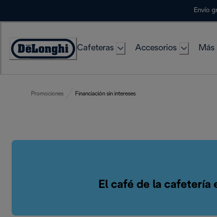
Skip
Envío g
to
Content
Cafeteras
Accesorios
Más 
Accessibility
Statement
Promociones
Financiación sin intereses
El café de la cafeterí