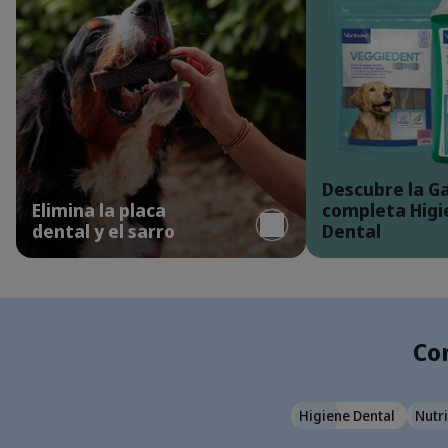
Detalles
perro-comiendo-snack-dental
Descubre la 
Elimina la placa
completa Higi
dental y el sarro
Dental
Con
Higiene Dental
Nutri