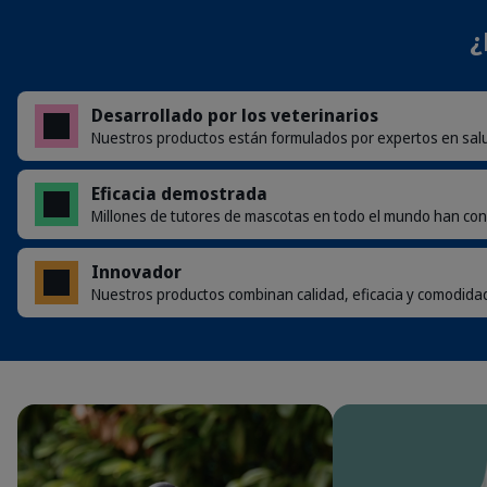
¿
Desarrollado por los veterinarios
Nuestros productos están formulados por expertos en salud
Dog_Bernese Moutain Dog_detoured
Eficacia demostrada
Millones de tutores de mascotas en todo el mundo han con
Innovador
Nuestros productos combinan calidad, eficacia y comodida
Salud dental para perros y gatos