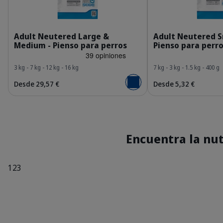
HQ_HPM_Packaging-without-kg_Adult-Neutere
H
Adult Neutered Large &
Adult Neutered S
Medium - Pienso para perros
Pienso para perr
3 kg - 7 kg - 12 kg - 16 kg
7 kg - 3 kg - 1.5 kg - 400 g
Desde 29,57 €
Desde 5,32 €
Añadir al carrito
Encuentra la nu