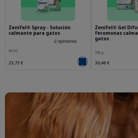
ES_Zenifel-spray_Visual-1_2026.jpg
E
Zenifel® Spray - Solución
Zenifel® Gel Difu
calmante para gatos
feromonas calma
gatos
60 ml
230 g
23,75 €
30,46 €
Añadir al carrito