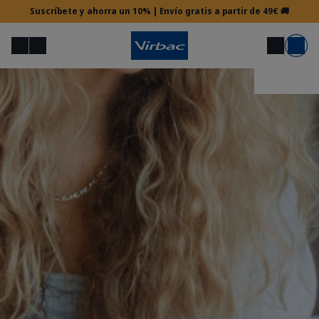
Suscríbete y ahorra un 10% | Envío gratis a partir de 49€ 🚚
Menú
Mi cuenta
Buscar
Carrito
Acceso veterinario
¿Necesitas ayuda?