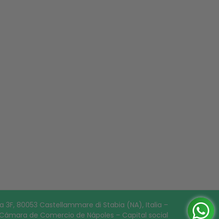
 3F, 80053 Castellammare di Stabia (NA), Italia –
– Cámara de Comercio de Nápoles – Capital social