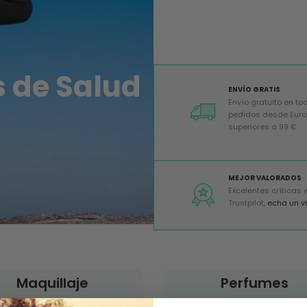
 de Salud
ENVÍO GRATIS
Envío gratuito en to
pedidos desde Eur
superiores a 99 €
MEJOR VALORADOS
Excelentes críticas 
Trustpilot,
echa un v
Maquillaje
Perfumes