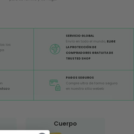
SERVICIO GLOBAL
Envío en todo el mundo,
ELIGE
dos los
LA PROTECCIÓN DE
opa
COMPRADORES GRATUITA DE
TRUSTED SHOP
PAGOS SEGUROS
en
Compre ultra de forma segura
istazo
en nuestro sitio webeb
Cuerpo