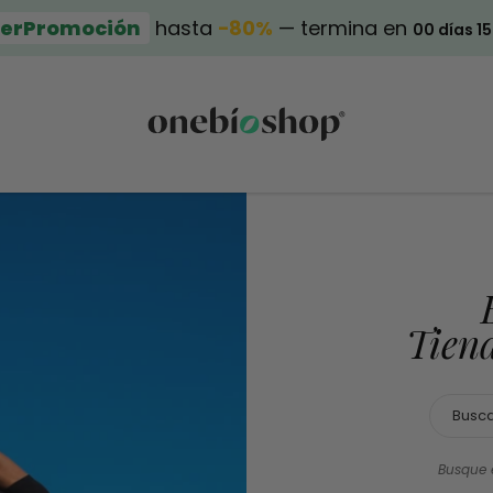
erPromoción
hasta
−80%
— termina en
00 días 1
Tien
Busque 