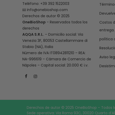
Teléfono: +39 392 1522003
Términos
📧
info@onebioshop.com
Devuelv
Derechos de autor © 2025
OneBioShop
- Reservados todos los
Costos d
derechos
entrega.
AQQA S.R.L.
– Domicilio social: Via
política
Venezia 3F, 80053 Castellammare di
Stabia (NA), Italia
Resoluci
Número de IVA IT08942811210 – REA:
Aviso leg
NA-996619 – Cámara de Comercio de
Nápoles – Capital social: 20.000 € i.v.
Desistim
Derechos de autor © 2025 OneBioShop – Todos los 
Sede operativa: Via Roma 93C, 30020 Quarto d’Al