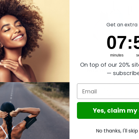
Get an extra 
7
:
Cou
57
07
:
minutes
s
On top of our 20% si
Salud y Soporte
Mamá y Bambi
— subscrib
Email
Yes, claim my
No thanks, I'll ski