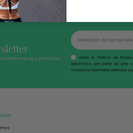
sletter
Leída la Política de Priva
 nuestras marcas y productos
electrónico, por parte de este 
incluida la newsletter, referidas a
ación
enos