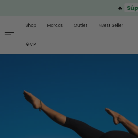
🔥
Súp
Shop
Marcas
Outlet
⭐Best Seller
💎VIP