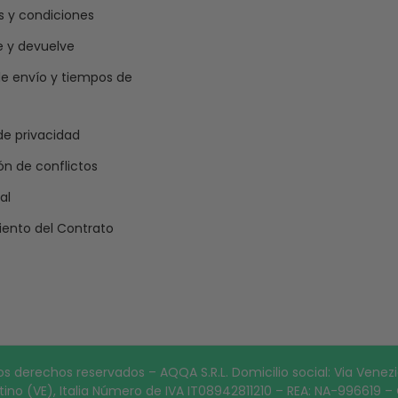
 y condiciones
e y devuelve
e envío y tiempos de
 de privacidad
ón de conflictos
al
iento del Contrato
derechos reservados – AQQA S.R.L. Domicilio social: Via Venezia
tino (VE), Italia Número de IVA IT08942811210 – REA: NA-996619 