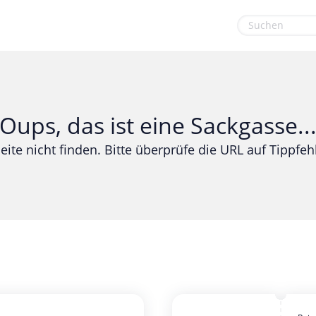
euge
Gaming & Spielzeug
Sport & Freizeit
Garten, Haushalt & Tiere
Urlaub & Reise
Oups, das ist eine Sackgasse..
Gesundheit & Beauty
eite nicht finden. Bitte überprüfe die URL auf Tippfehl
Mobilfunk & Internet
Mode & Accessoires
Shopping
Sonstiges