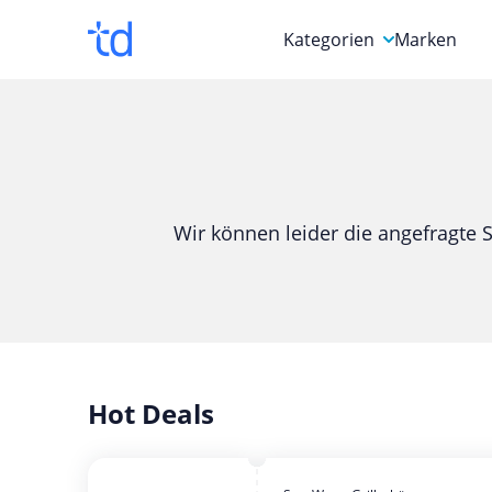
Kategorien
Marken
Auto, Motorrad & Werkz
Blumen & Geschenke
Bücher & Magazine
Wir können leider die angefragte S
Computer & Elektronik
Entertainment & Media
Essen & Trinken
Foto, Druck & Büro
Hot Deals