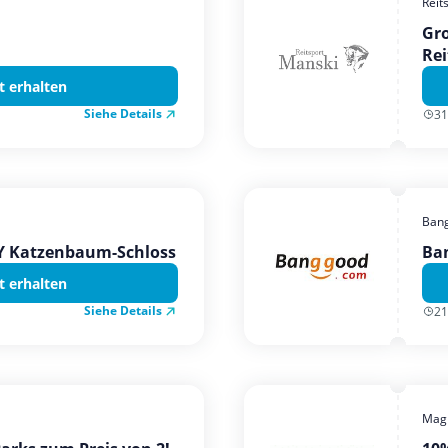
Reit
Gro
Rei
t erhalten
Siehe Details
31
Ban
TY Katzenbaum-Schloss
Ba
t erhalten
Siehe Details
21
Magi