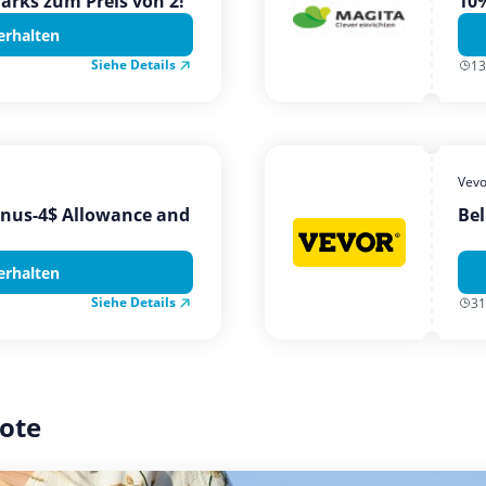
Parks zum Preis von 2!
10%
erhalten
Siehe Details
13
Vevo
onus-4$ Allowance and
Bel
erhalten
Siehe Details
31
ote