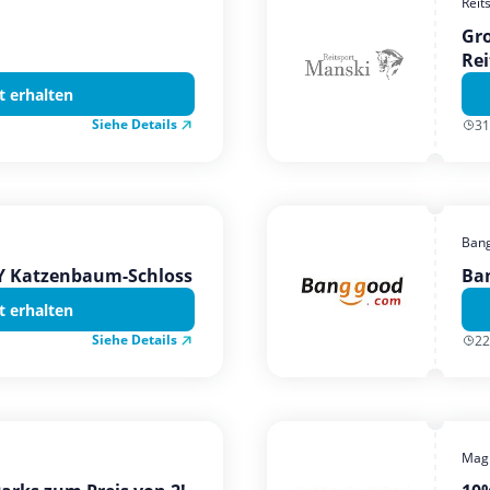
Reit
Gro
Rei
t erhalten
Siehe Details
31
Ban
TY Katzenbaum-Schloss
Ba
t erhalten
Siehe Details
22
Magi