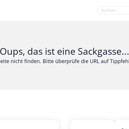
euge
Gaming & Spielzeug
Sport & Freizeit
Garten, Haushalt & Tiere
Urlaub & Reise
Oups, das ist eine Sackgasse..
Gesundheit & Beauty
eite nicht finden. Bitte überprüfe die URL auf Tippfehl
Mobilfunk & Internet
Mode & Accessoires
Shopping
Sonstiges