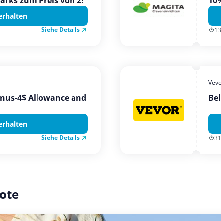
Parks zum Preis von 2!
10%
erhalten
Siehe Details
13
Vevo
onus-4$ Allowance and
Bel
erhalten
Siehe Details
31
ote