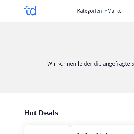
Kategorien
Marken
Auto, Motorrad & Werkz
Blumen & Geschenke
Bücher & Magazine
Wir können leider die angefragte S
Computer & Elektronik
Entertainment & Media
Essen & Trinken
Foto, Druck & Büro
Hot Deals