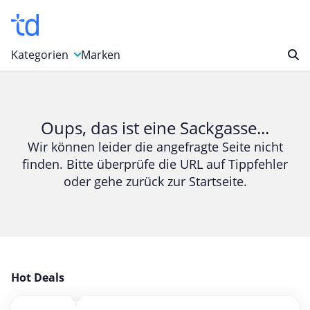
Kategorien
Marken
Auto, Motorrad & Werkzeuge
Blumen & Geschenke
Oups, das ist eine Sackgasse...
Bücher & Magazine
Wir können leider die angefragte Seite nicht
finden. Bitte überprüfe die URL auf Tippfehler
Computer & Elektronik
oder gehe zurück zur Startseite.
Entertainment & Media
Essen & Trinken
Foto, Druck & Büro
Gaming & Spielzeug
Garten, Haushalt & Tiere
Hot Deals
Gesundheit & Beauty