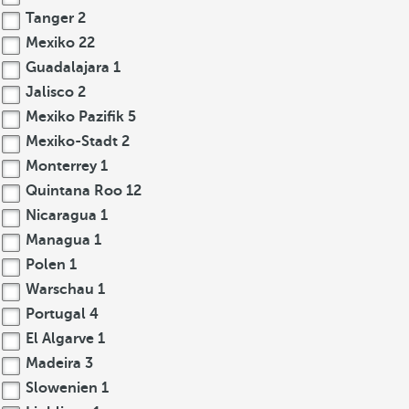
Tanger
2
Mexiko
22
Guadalajara
1
Jalisco
2
Mexiko Pazifik
5
Mexiko-Stadt
2
Monterrey
1
Quintana Roo
12
Nicaragua
1
Managua
1
Polen
1
Warschau
1
Portugal
4
El Algarve
1
Madeira
3
Slowenien
1