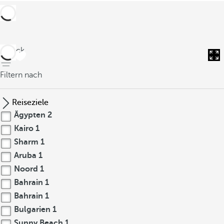
zurück
Filtern nach
Reiseziele
Ägypten
2
Kairo
1
Sharm
1
Aruba
1
Noord
1
Bahrain
1
Bahrain
1
Bulgarien
1
Sunny Beach
1