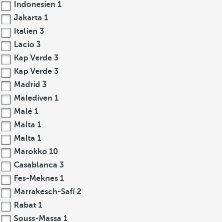
Indonesien
1
Jakarta
1
Italien
3
Lacio
3
Kap Verde
3
Kap Verde
3
Madrid
3
Malediven
1
Malé
1
Malta
1
Malta
1
Marokko
10
Casablanca
3
Fes-Meknes
1
Marrakesch-Safí
2
Rabat
1
Souss-Massa
1