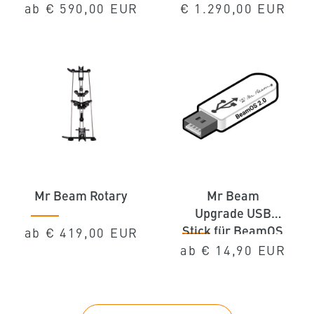
(Achse)
Nachrüsten
Normaler
Normaler
ab
€ 590,00 EUR
€ 1.290,00 EUR
Preis
Preis
Mr Beam Rotary
Mr Beam
Upgrade USB
Stick für BeamOS
Normaler
ab
€ 419,00 EUR
2.0
Normaler
Preis
ab
€ 14,90 EUR
Preis