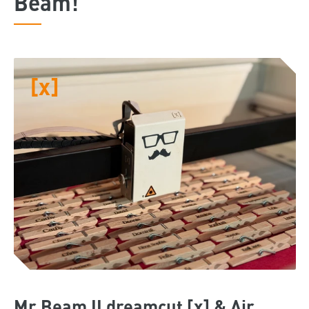
Beam!
[x]
Mr Beam II dreamcut [x] & Air