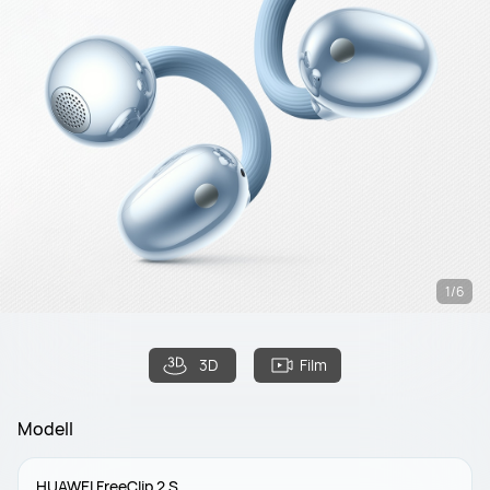
1/6
3D
Film
Modell
HUAWEI FreeClip 2 S