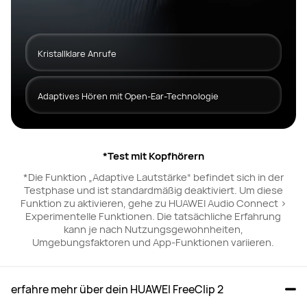
Kristallklare Anrufe
Die HUAWEI FreeClip 2 Kopfhörer erkennen
Hintergrundgeräusche und passen die
Adaptives Hören mit Open-Ear-Technologie
Lautstärke automatisch an deine Umgebung
Ob unterwegs oder im Büro, auf die HUAWEI
an, um jederzeit kristallklare Anrufe zu
FreeClip 2 ist Verlass. Sie passen die
garantieren. Möglich macht dies ein
Lautstärke automatisch an, damit dein Sound
fortschrittliches System aus drei Mikrofonen
*Test mit Kopfhörern
Was du sagst
was andere hören
immer klar und präzise bleibt.
zur Geräuschunterdrückung sowie Multi-
*Die Funktion „Adaptive Lautstärke“ befindet sich in der
Kanal-DNN-Algorithmen.
Testphase und ist standardmäßig deaktiviert. Um diese
Im Büro
Funktion zu aktivieren, gehe zu HUAWEI Audio Connect >
Experimentelle Funktionen. Die tatsächliche Erfahrung
kann je nach Nutzungsgewohnheiten,
Umgebungsfaktoren und App-Funktionen variieren.
erfahre mehr über dein HUAWEI FreeClip 2