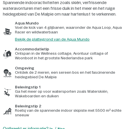
Spannende indooractiviteiten zoals skiën, verfrissende
wateravonturen met een frisse duik in het meer en het ruige
heidegebied van De Malpie om naar hartenlust te verkennen.
Aqua Mundo
Voel de kick van 4 glijbanen, waaronder de Aqua Loop, Aqua
Racer en wildwaterbaan
Bekijk de plattegrond van de Aqua Mundo
Accommodatietip
Ontspan in de Wellness cottage, Avontuur cottage of
Woonboot in het grootste Nederlandse park
Omgeving
Ontdek de 2 meren, een sereen bos en het fascinerende
heidegebied De Malpie
Belevingstip 1
Ga het meer op voor watersporten zoals Waterskiën,
Wakeboarden en duiken
Belevingstip 2
Roetsj van de spannende indoor skipiste met 5500 m² echte
sneeuw
Ontbreekt er informatie?
Ja
Nee