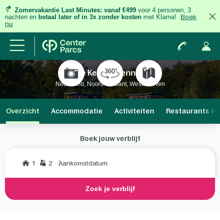
Zomervakantie Last Minutes:
vanaf €499
voor 4 personen, 3
nachten
en
betaal later of in 3x zonder kosten
met Klarna!
Boek
nu
De Kempervennen
Nederland, Noord-Brabant, Westerhoven
Overzicht
Accommodatie
Activiteiten
Restaurants & 
Boek jouw verblijf
1
2
Aankomstdatum
Zoek je verblijf