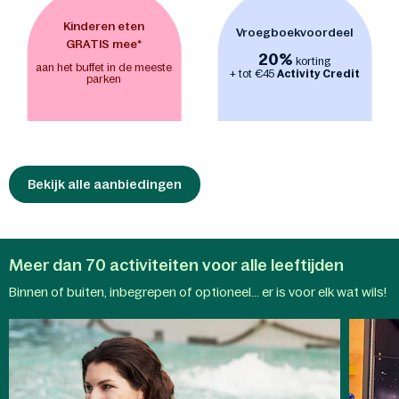
spetterend plezier. - Binnen wacht een
wereld vol avonturen, waar kinderen
Kinderen eten
Vroegboekvoordeel
zich kunnen uitleven in de
indoor
GRATIS mee*
20%
speeltuinen BALUBA
(Jungle Dome in
korting
aan het buffet in de meeste
+ tot €45
Activity Credit
Het Heijderbos) en
Action Factory
. Van
parken
klimmen en klauteren tot uren actief
speelplezier, ongeacht het weer buiten. -
Maak samen een vroege
ochtendwandeling of een ontspannen
fietstocht in het zonovergoten
landschap. Met de
Bekijk alle aanbiedingen
Nature Discovery-
App
verandert elke stap in een
ontdekkingsreis en onthult de
natuurlijke wonderen van het park.
Meer dan 70 activiteiten voor alle leeftijden
Aqua
Binnen of buiten, inbegrepen of optioneel... er is voor elk wat wils!
Mundo
Kindera