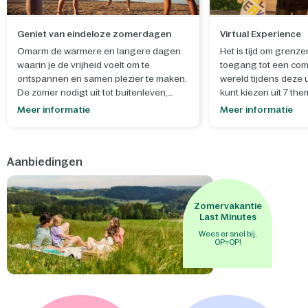
Geniet van eindeloze zomerdagen
Virtual Experience
Omarm de warmere en langere dagen
Het is tijd om grenze
waarin je de vrijheid voelt om te
toegang tot een com
ontspannen en samen plezier te maken.
wereld tijdens deze 
De zomer nodigt uit tot buitenleven,
kunt kiezen uit 7 the
spontane momenten en het creëren van
Meer informatie
Meer informatie
blijvende herinneringen.
- Laat je creativiteit de vrije loop tijdens
Aanbiedingen
onze
zomerworkshops
, waar je samen
iets moois maakt dat helemaal past bij
het seizoen en zorgt voor een extra
dosis zomerse gezelligheid. Bouw en
Zomervakantie
versier je eigen
mini-ijsjeskraam
of
Last Minutes
maak een
schatkist met slot
om je
Wees er snel bij,
OP=OP!
geheimen in te bewaren. - Na een
zonnige dag is het heerlijk om samen te
genieten van de avontuurlijke
waterglijbanen van
Aqua Mundo
, een
perfecte afsluiter van de dag vol