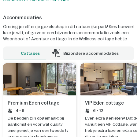
Accommodaties
Omring jezelf en je gezelschap in dit natuurrijke park! Kies hoeveel
luxe je wilt, of ga voor een bijzondere accommodatie zoals een
Woonboot of Avontuur cottage. In de Wellness cottage heb je
zelfs een eigen sauna!
Cottages
Bijzondere accommodaties
Premium Eden cottage
VIP Eden cottage
4 - 8
6 - 12
De bedden zijn opgemaakt bij
Even extra genieten? Dat d
aankomst en voor wat quality
vanuit een VIP Cottage, wa
time geniet je van een tweede tv
heb je extra luxe en extra s
in een van de slaapkamers.
die op je wachten.