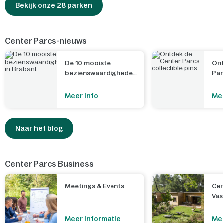
Bekijk onze 28 parken
Center Parcs-nieuws
De 10 mooiste
Ont
bezienswaardigheden
Par
in Brabant
Meer info
Mee
Naar het blog
Center Parcs Business
Meetings & Events
Cen
Va
Meer informatie
Mee