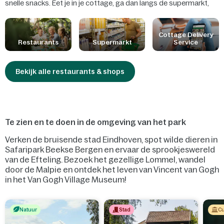
snelle snacks. Eet je in je cottage, ga dan langs de supermarkt,
bestel een pizza of laat je een Table Cooking pakket bezorgen! Er
is gedacht aan de allerkleinsten door kindvriendelijke gerechten,
babyvoeding en veel plezier onder de palmbomen. Ook staan we
Cottage Delivery
Restaurants
Supermarkt
Service
steeds klaar om rekening te houden met jouw allergieën of
voedselintoleranties.
Bekijk alle restaurants & shops
Te zien en te doen in de omgeving van het park
Verken de bruisende stad Eindhoven, spot wilde dieren in
Safaripark Beekse Bergen en ervaar de sprookjeswereld
van de Efteling. Bezoek het gezellige Lommel, wandel
door de Malpie en ontdek het leven van Vincent van Gogh
in het Van Gogh Village Museum!
Natuur
Stad
Cu