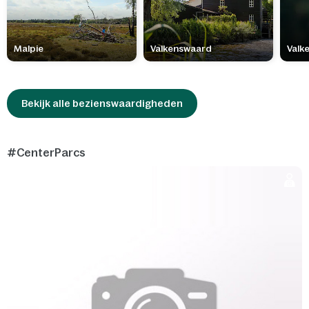
Malpie
Valkenswaard
Valk
Bekijk alle bezienswaardigheden
#CenterParcs