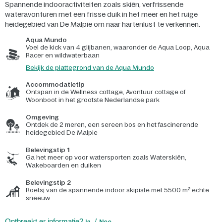
Spannende indooractiviteiten zoals skiën, verfrissende
wateravonturen met een frisse duik in het meer en het ruige
heidegebied van De Malpie om naar hartenlust te verkennen.
Aqua Mundo
Voel de kick van 4 glijbanen, waaronder de Aqua Loop, Aqua
Racer en wildwaterbaan
Bekijk de plattegrond van de Aqua Mundo
Accommodatietip
Ontspan in de Wellness cottage, Avontuur cottage of
Woonboot in het grootste Nederlandse park
Omgeving
Ontdek de 2 meren, een sereen bos en het fascinerende
heidegebied De Malpie
Belevingstip 1
Ga het meer op voor watersporten zoals Waterskiën,
Wakeboarden en duiken
Belevingstip 2
Roetsj van de spannende indoor skipiste met 5500 m² echte
sneeuw
Ontbreekt er informatie?
Ja
Nee