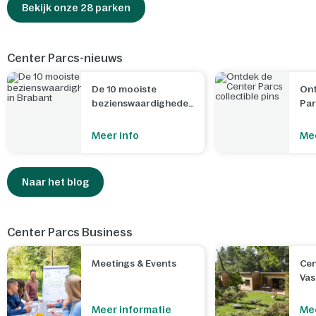
Bekijk onze 28 parken
Center Parcs-nieuws
De 10 mooiste
Ont
bezienswaardigheden
Par
in Brabant
Meer info
Mee
Naar het blog
Center Parcs Business
Meetings & Events
Cen
Va
Meer informatie
Mee