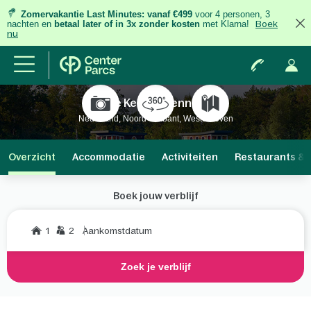
Zomervakantie Last Minutes:
vanaf €499
voor 4 personen, 3
nachten
en
betaal later of in 3x zonder kosten
met Klarna!
Boek
nu
De Kempervennen
Nederland, Noord-Brabant, Westerhoven
Overzicht
Accommodatie
Activiteiten
Restaurants & 
Boek jouw verblijf
1
2
Aankomstdatum
Zoek je verblijf