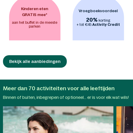
spetterend plezier. - Binnen wacht een
wereld vol avonturen, waar kinderen
Kinderen eten
Vroegboekvoordeel
zich kunnen uitleven in de
indoor
GRATIS mee*
20%
speeltuinen BALUBA
(Jungle Dome in
korting
aan het buffet in de meeste
+ tot €45
Activity Credit
Het Heijderbos) en
Action Factory
. Van
parken
klimmen en klauteren tot uren actief
speelplezier, ongeacht het weer buiten. -
Maak samen een vroege
ochtendwandeling of een ontspannen
fietstocht in het zonovergoten
landschap. Met de
Bekijk alle aanbiedingen
Nature Discovery-
App
verandert elke stap in een
ontdekkingsreis en onthult de
natuurlijke wonderen van het park.
Meer dan 70 activiteiten voor alle leeftijden
Aqua
Binnen of buiten, inbegrepen of optioneel... er is voor elk wat wils!
Mundo
Kindera