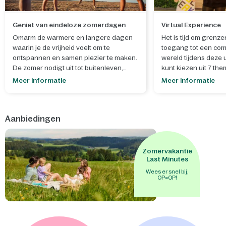
Geniet van eindeloze zomerdagen
Virtual Experience
Omarm de warmere en langere dagen
Het is tijd om grenze
waarin je de vrijheid voelt om te
toegang tot een com
ontspannen en samen plezier te maken.
wereld tijdens deze 
De zomer nodigt uit tot buitenleven,
kunt kiezen uit 7 the
spontane momenten en het creëren van
Meer informatie
Meer informatie
blijvende herinneringen.
- Laat je creativiteit de vrije loop tijdens
Aanbiedingen
onze
zomerworkshops
, waar je samen
iets moois maakt dat helemaal past bij
het seizoen en zorgt voor een extra
dosis zomerse gezelligheid. Bouw en
Zomervakantie
versier je eigen
mini-ijsjeskraam
of
Last Minutes
maak een
schatkist met slot
om je
Wees er snel bij,
OP=OP!
geheimen in te bewaren. - Na een
zonnige dag is het heerlijk om samen te
genieten van de avontuurlijke
waterglijbanen van
Aqua Mundo
, een
perfecte afsluiter van de dag vol