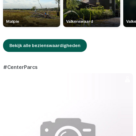
Malpie
Valkenswaard
Valk
Bekijk alle bezienswaardigheden
#CenterParcs