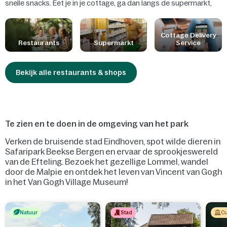
snelle snacks. Eet je in je cottage, ga dan langs de supermarkt,
bestel een pizza of laat je een Table Cooking pakket bezorgen! Er
is gedacht aan de allerkleinsten door kindvriendelijke gerechten,
babyvoeding en veel plezier onder de palmbomen. Ook staan we
Cottage Delivery
Restaurants
Supermarkt
Service
steeds klaar om rekening te houden met jouw allergieën of
voedselintoleranties.
Bekijk alle restaurants & shops
Te zien en te doen in de omgeving van het park
Verken de bruisende stad Eindhoven, spot wilde dieren in
Safaripark Beekse Bergen en ervaar de sprookjeswereld
van de Efteling. Bezoek het gezellige Lommel, wandel
door de Malpie en ontdek het leven van Vincent van Gogh
in het Van Gogh Village Museum!
Natuur
Stad
Cu