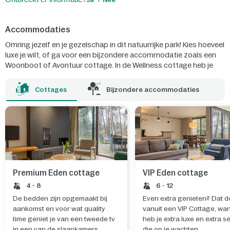
Accommodaties
Omring jezelf en je gezelschap in dit natuurrijke park! Kies hoeveel
luxe je wilt, of ga voor een bijzondere accommodatie zoals een
Woonboot of Avontuur cottage. In de Wellness cottage heb je
zelfs een eigen sauna!
Cottages
Bijzondere accommodaties
Premium Eden cottage
VIP Eden cottage
4 - 8
6 - 12
De bedden zijn opgemaakt bij
Even extra genieten? Dat d
aankomst en voor wat quality
vanuit een VIP Cottage, wa
time geniet je van een tweede tv
heb je extra luxe en extra s
in een van de slaapkamers.
die op je wachten.