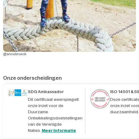
@annebroeck
Onze onderscheidingen
SDG Ambassador
ISO 14001 & 5
Dit certificaat weerspiegelt
Deze certifica
onze inzet voor de
onze inzet voo
Duurzame
duurzaamheid.
Ontwikkelingsdoelstellingen
van de Verenigde
Naties.
Meer informatie