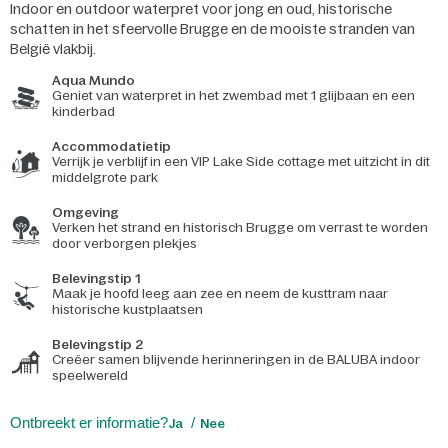
Indoor en outdoor waterpret voor jong en oud, historische
schatten in het sfeervolle Brugge en de mooiste stranden van
België vlakbij.
Aqua Mundo
Geniet van waterpret in het zwembad met 1 glijbaan en een
kinderbad
Accommodatietip
Verrijk je verblijf in een VIP Lake Side cottage met uitzicht in dit
middelgrote park
Omgeving
Verken het strand en historisch Brugge om verrast te worden
door verborgen plekjes
Belevingstip 1
Maak je hoofd leeg aan zee en neem de kusttram naar
historische kustplaatsen
Belevingstip 2
Creëer samen blijvende herinneringen in de BALUBA indoor
speelwereld
Ontbreekt er informatie?
Ja
Nee