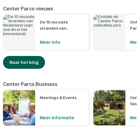
Center Parcs-nieuws
De 10 mooiste
Ont
stranden van
Par
Nederland (aan zee
én in het binnenland)
Meer info
Mee
Naar het blog
Center Parcs Business
Meetings & Events
Cen
Va
Meer informatie
Mee