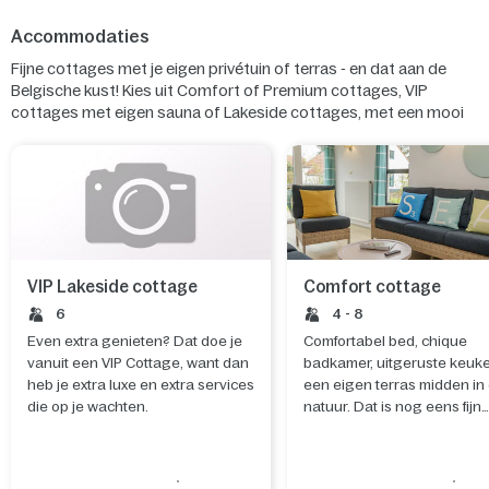
Accommodaties
Fijne cottages met je eigen privétuin of terras - en dat aan de
Belgische kust! Kies uit Comfort of Premium cottages, VIP
cottages met eigen sauna of Lakeside cottages, met een mooi
uitzicht over het meer. Zo kun je volop genieten van de Belgische
kust en de nabijgelegen historische steden.
VIP Lakeside cottage
Comfort cottage
6
4 - 8
Even extra genieten? Dat doe je
Comfortabel bed, chique
vanuit een VIP Cottage, want dan
badkamer, uitgeruste keuk
heb je extra luxe en extra services
een eigen terras midden in
die op je wachten.
natuur. Dat is nog eens fijn
wakker worden.