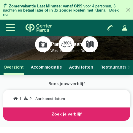
Zomervakantie Last Minutes:
vanaf €499
voor 4 personen, 3
nachten
en
betaal later of in 3x zonder kosten
met Klarna!
Boek
nu
Park De Haan
België, West-Vlaanderen, De Haan
Overzicht
Accommodatie
Activiteiten
Restaurants & 
Boek jouw verblijf
1
2
Aankomstdatum
Zoek je verblijf