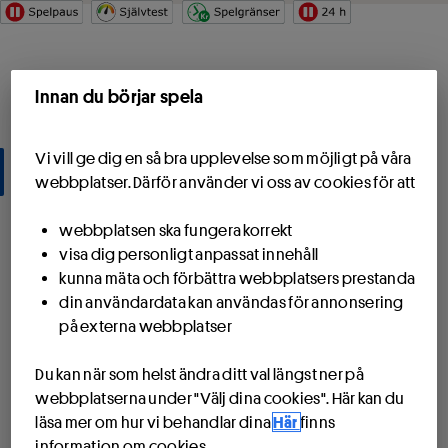
Hoppa till innehåll
Start
Innan du börjar spela
Spela
Vi vill ge dig en så bra upplevelse som möjligt på våra
Spel
webbplatser. Därför använder vi oss av cookies för att
PIX - Färdiga spel
webbplatsen ska fungera korrekt
visa dig personligt anpassat innehåll
Resultat
kunna mäta och förbättra webbplatsers prestanda
din användardata kan användas för annonsering
Sportservice
på externa webbplatser
Spela tillsammans
Du kan när som helst ändra ditt val längst ner på
webbplatserna under "Välj dina cookies". Här kan du
Spela i lag
läsa mer om hur vi behandlar dina
Här
finns
information om cookies.