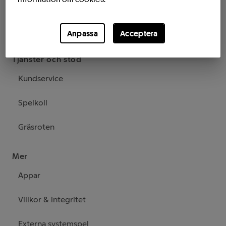
Butiksandelar
Köpta andelar
Anpassa
Acceptera
Tjänster och stöd
Kundservice
Spelkoll
Gräsroten
Mer
Appar
Villkor & integritet
Externa systemspel