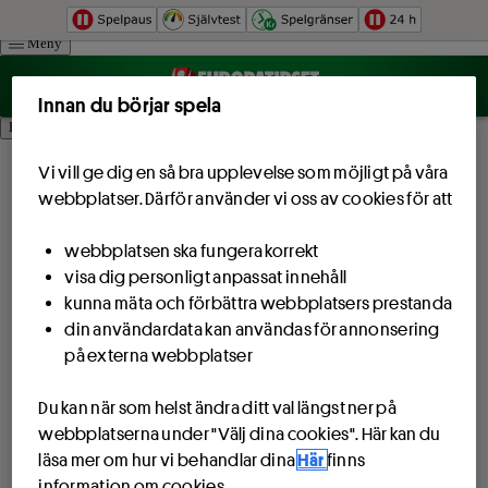
Hoppa till innehåll
Meny
Innan du börjar spela
Logga in
Vi vill ge dig en så bra upplevelse som möjligt på våra
webbplatser. Därför använder vi oss av cookies för att
webbplatsen ska fungera korrekt
visa dig personligt anpassat innehåll
kunna mäta och förbättra webbplatsers prestanda
din användardata kan användas för annonsering
på externa webbplatser
Du kan när som helst ändra ditt val längst ner på
webbplatserna under "Välj dina cookies". Här kan du
läsa mer om hur vi behandlar dina
Här
finns
information om cookies.