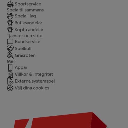
Sportservice
Spela tillsammans
Spela i lag
Butiksandelar
Köpta andelar
Tjänster och stöd
Kundservice
Spelkoll
Gräsroten
Mer
Appar
Villkor & integritet
Externa systemspel
Välj dina cookies