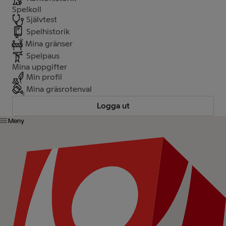
Spelkoll
Självtest
Spelhistorik
Mina gränser
Spelpaus
Mina uppgifter
Min profil
Mina gräsrotenval
Logga ut
Meny