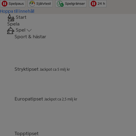
Hoppa till innehåll
Start
Spela
Spel
Sport & hästar
Stryktipset
Jackpot ca 5 milj kr
Europatipset
Jackpot ca 2,5 milj kr
Topptipset