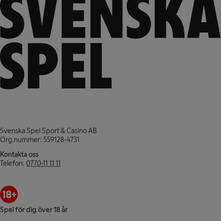
Svenska Spel Sport & Casino AB
Org.nummer: 559128-4731
Kontakta oss
Telefon:
0770-11 11 11
Spel för dig över 18 år