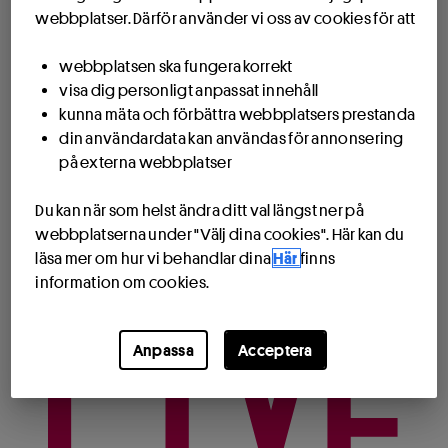
webbplatser. Därför använder vi oss av cookies för att
Bomben
webbplatsen ska fungera korrekt
visa dig personligt anpassat innehåll
kunna mäta och förbättra webbplatsers prestanda
din användardata kan användas för annonsering
Matchen
Casino, poker & bingo
på externa webbplatser
Du kan när som helst ändra ditt val längst ner på
webbplatserna under "Välj dina cookies". Här kan du
läsa mer om hur vi behandlar dina
Här
finns
information om cookies.
Casino
Anpassa
Acceptera