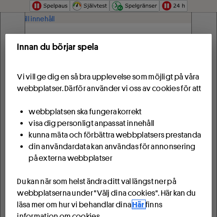
Hoppa till innehåll
Start
Innan du börjar spela
Spela
Vi vill ge dig en så bra upplevelse som möjligt på våra
webbplatser. Därför använder vi oss av cookies för att
Spel
webbplatsen ska fungera korrekt
PIX - Färdiga spel
visa dig personligt anpassat innehåll
kunna mäta och förbättra webbplatsers prestanda
Resultat
din användardata kan användas för annonsering
på externa webbplatser
Sportservice
Du kan när som helst ändra ditt val längst ner på
Spela tillsammans
webbplatserna under "Välj dina cookies". Här kan du
läsa mer om hur vi behandlar dina
Här
finns
Spela i lag
information om cookies.