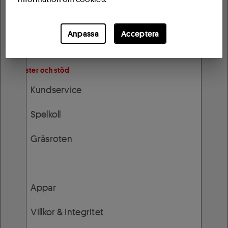
Butiksandelar
Anpassa
Acceptera
Köpta andelar
Tjänster och stöd
Kundservice
Spelkoll
Gräsroten
Mer
Appar
Villkor & integritet