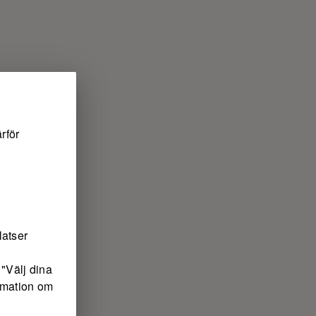
rför
latser
"Välj dina
ormation om