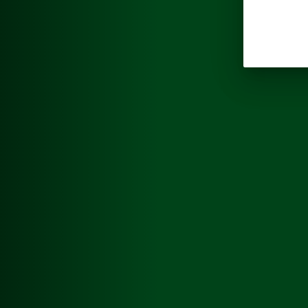
PIX - Färdiga spel
Resultat
Stryktipset
Europatipset
Topptipset
Måltipset
Challenge
Powerplay
Bomben
Matchen
Sportservice
Spela tillsammans
Spela i lag
Butiksandelar
Köpta andelar
Tjänster och stöd
Kundservice
Spelkoll
Gräsroten
Mer
Appar
Villkor & integritet