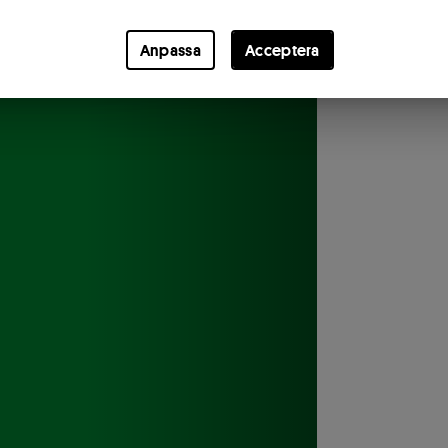
Anpassa
Acceptera