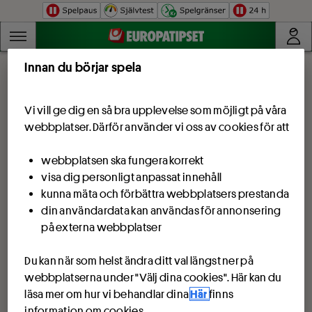
Hoppa till innehåll
Innan du börjar spela
Vi vill ge dig en så bra upplevelse som möjligt på våra
webbplatser. Därför använder vi oss av cookies för att
webbplatsen ska fungera korrekt
visa dig personligt anpassat innehåll
kunna mäta och förbättra webbplatsers prestanda
din användardata kan användas för annonsering
på externa webbplatser
Du kan när som helst ändra ditt val längst ner på
webbplatserna under "Välj dina cookies". Här kan du
läsa mer om hur vi behandlar dina
Här
finns
information om cookies.