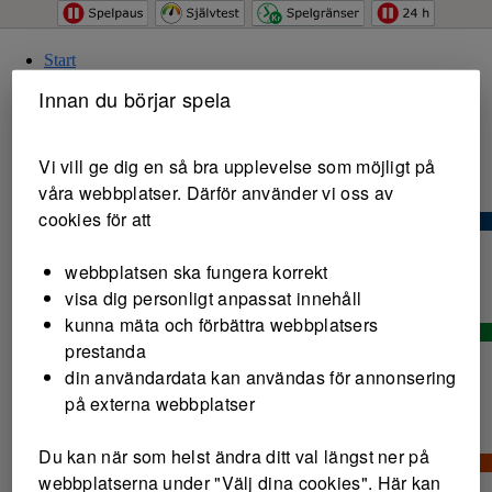
Hoppa till innehåll
Start
Spela
Innan du börjar spela
Spel
Sport & hästar
Vi vill ge dig en så bra upplevelse som möjligt på
våra webbplatser. Därför använder vi oss av
cookies för att
Stryktipset
webbplatsen ska fungera korrekt
visa dig personligt anpassat innehåll
kunna mäta och förbättra webbplatsers
prestanda
Europatipset
Jackpot ca 2,5 milj kr
din användardata kan användas för annonsering
på externa webbplatser
Du kan när som helst ändra ditt val längst ner på
webbplatserna under "Välj dina cookies". Här kan
Topptipset