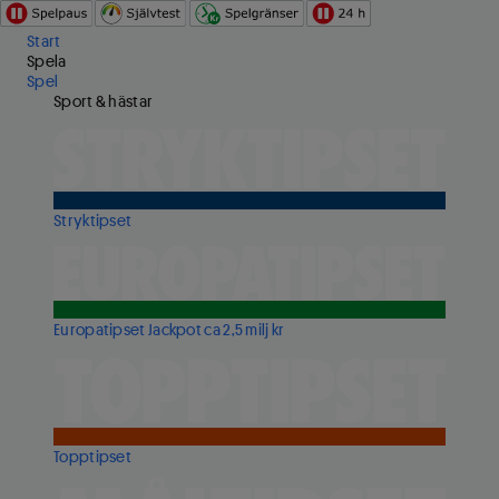
Hoppa till innehåll
Start
Spela
Spel
Sport & hästar
Stryktipset
Europatipset
Jackpot ca 2,5 milj kr
Topptipset