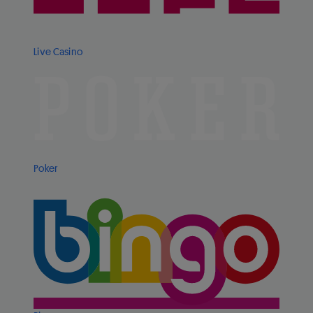
Live Casino
Poker