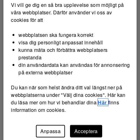
Vi vill ge dig en så bra upplevelse som möjligt på
Challenge
våra webbplatser. Därför använder vi oss av
Powerplay
cookies för att
webbplatsen ska fungera korrekt
visa dig personligt anpassat innehåll
kunna mäta och förbättra webbplatsers
Bomben
Matchen
prestanda
Casino, poker & bingo
din användardata kan användas för annonsering
Casino
på externa webbplatser
Live Casino
Poker
Bingo
Du kan när som helst ändra ditt val längst ner på
PIX - Färdiga spel
webbplatserna under "Välj dina cookies". Här kan
Resultat
du läsa mer om hur vi behandlar dina
Här
finns
information om cookies.
Stryktipset
Anpassa
Acceptera
Europatipset