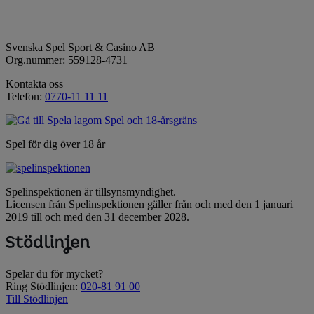
Svenska Spel Sport & Casino AB
Org.nummer: 559128-4731
Kontakta oss
Telefon:
0770-11 11 11
Spel för dig över 18 år
Spelinspektionen är tillsynsmyndighet.
Licensen från Spelinspektionen gäller från och med den 1 januari
2019 till och med den 31 december 2028.
Spelar du för mycket?
Ring Stödlinjen:
020-81 91 00
Till Stödlinjen