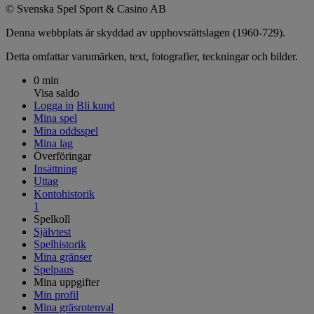
© Svenska Spel Sport & Casino AB
Denna webbplats är skyddad av upphovsrättslagen (1960-729).
Detta omfattar varumärken, text, fotografier, teckningar och bilder.
0 min
Visa saldo
Logga in
Bli kund
Mina spel
Mina oddsspel
Mina lag
Överföringar
Insättning
Uttag
Kontohistorik
1
Spelkoll
Självtest
Spelhistorik
Mina gränser
Spelpaus
Mina uppgifter
Min profil
Mina gräsrotenval