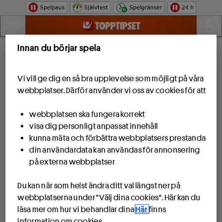
Hoppa till innehåll
Innan du börjar spela
Vi vill ge dig en så bra upplevelse som möjligt på våra
webbplatser. Därför använder vi oss av cookies för att
webbplatsen ska fungera korrekt
visa dig personligt anpassat innehåll
kunna mäta och förbättra webbplatsers prestanda
din användardata kan användas för annonsering
på externa webbplatser
Du kan när som helst ändra ditt val längst ner på
webbplatserna under "Välj dina cookies". Här kan du
läsa mer om hur vi behandlar dina
Här
finns
information om cookies.