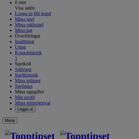
0 min
Visa saldo
Logga in
Bli kund
Mina spel
Mina oddsspel
Mina lag
Överföringar
Insättning
Uttag
Kontohistorik
1
Spelkoll
Självtest
Spelhistorik
Mina gränser
Spelpaus
Mina uppgifter
Min profil
Mina gräsrotenval
Logga ut
Meny