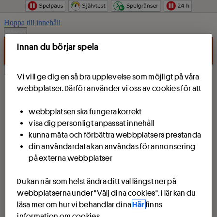
Hoppa till innehåll
Meny
Innan du börjar spela
Logga in
Vi vill ge dig en så bra upplevelse som möjligt på våra
webbplatser. Därför använder vi oss av cookies för att
webbplatsen ska fungera korrekt
visa dig personligt anpassat innehåll
kunna mäta och förbättra webbplatsers prestanda
din användardata kan användas för annonsering
på externa webbplatser
Du kan när som helst ändra ditt val längst ner på
webbplatserna under "Välj dina cookies". Här kan du
läsa mer om hur vi behandlar dina
Här
finns
information om cookies.