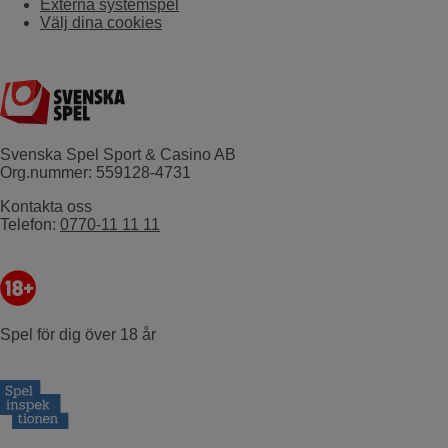
Externa systemspel
Välj dina cookies
Svenska Spel Sport & Casino AB
Org.nummer: 559128-4731
Kontakta oss
Telefon:
0770-11 11 11
Spel för dig över 18 år