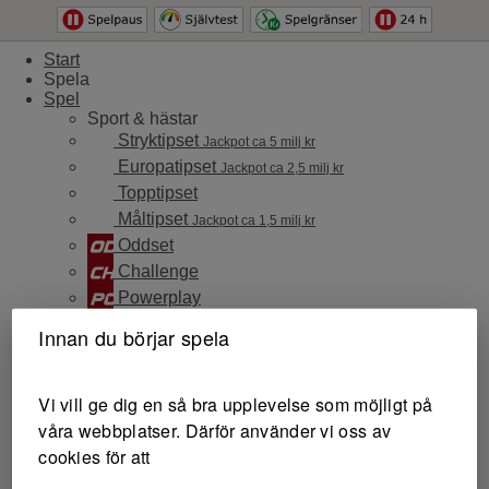
Hoppa till innehåll
Start
Spela
Spel
Sport & hästar
Stryktipset
Jackpot ca 5 milj kr
Europatipset
Jackpot ca 2,5 milj kr
Topptipset
Måltipset
Jackpot ca 1,5 milj kr
Oddset
Challenge
Powerplay
Bomben
Innan du börjar spela
Matchen
Casino, poker & bingo
Casino
Vi vill ge dig en så bra upplevelse som möjligt på
Live Casino
våra webbplatser. Därför använder vi oss av
Poker
cookies för att
Bingo