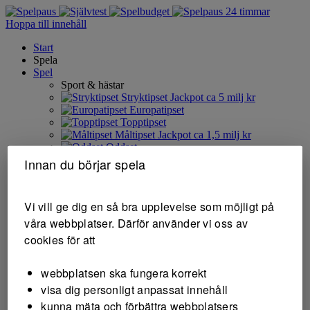
Hoppa till innehåll
Start
Spela
Spel
Sport & hästar
Stryktipset
Jackpot ca 5 milj kr
Europatipset
Topptipset
Måltipset
Jackpot ca 1,5 milj kr
Oddset
Challenge
Innan du börjar spela
Powerplay
Bomben
Matchen
Vi vill ge dig en så bra upplevelse som möjligt på
Casino, poker & bingo
våra webbplatser. Därför använder vi oss av
Casino
Live Casino
cookies för att
Poker
Bingo
webbplatsen ska fungera korrekt
PIX - Färdiga spel
Resultat
visa dig personligt anpassat innehåll
Stryktipset
kunna mäta och förbättra webbplatsers
Europatipset