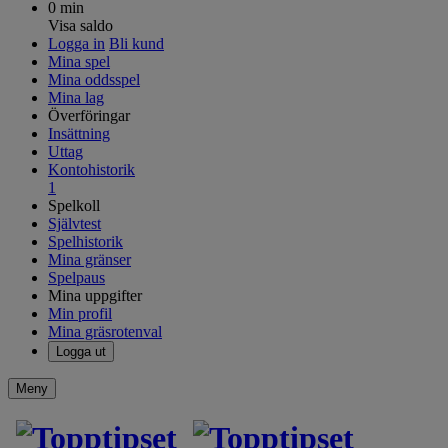
0 min
Visa saldo
Logga in
Bli kund
Mina spel
Mina oddsspel
Mina lag
Överföringar
Insättning
Uttag
Kontohistorik
1
Spelkoll
Självtest
Spelhistorik
Mina gränser
Spelpaus
Mina uppgifter
Min profil
Mina gräsrotenval
Logga ut
Meny