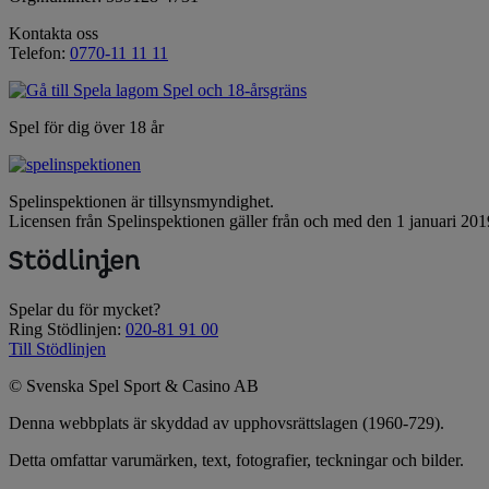
Kontakta oss
Telefon:
0770-11 11 11
Spel för dig över 18 år
Spelinspektionen är tillsynsmyndighet.
Licensen från Spelinspektionen gäller från och med den 1 januari 20
Spelar du för mycket?
Ring Stödlinjen:
020-81 91 00
Till Stödlinjen
© Svenska Spel Sport & Casino AB
Denna webbplats är skyddad av upphovsrättslagen (1960-729).
Detta omfattar varumärken, text, fotografier, teckningar och bilder.