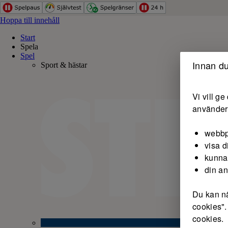
Hoppa till innehåll
Start
Spela
Spel
Innan du
Sport & hästar
Vi vill g
använder 
webbp
visa d
kunna
din a
Du kan nä
cookies".
cookies.