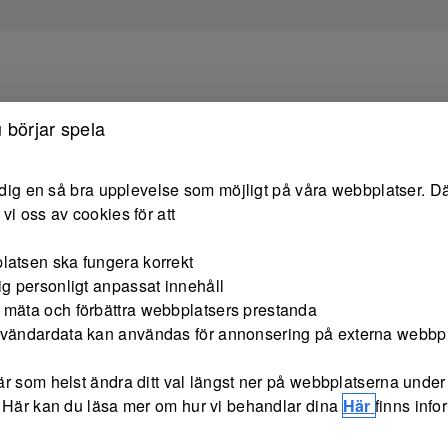
 börjar spela
e dig en så bra upplevelse som möjligt på våra webbplatser. Dä
vi oss av cookies för att
latsen ska fungera korrekt
ig personligt anpassat innehåll
 mäta och förbättra webbplatsers prestanda
nvändardata kan användas för annonsering på externa webbp
r som helst ändra ditt val längst ner på webbplatserna under 
 Här kan du läsa mer om hur vi behandlar dina
Här
finns inf