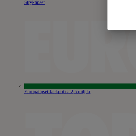
Stryktipset
Europatipset
Jackpot ca 2,5 milj kr