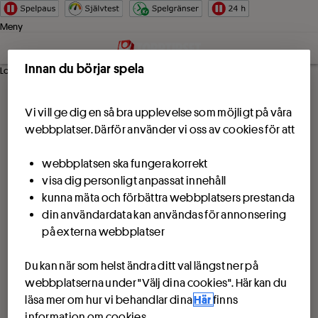
Hoppa till innehåll
Meny
Innan du börjar spela
Logga in
Vi vill ge dig en så bra upplevelse som möjligt på våra
webbplatser. Därför använder vi oss av cookies för att
webbplatsen ska fungera korrekt
visa dig personligt anpassat innehåll
kunna mäta och förbättra webbplatsers prestanda
din användardata kan användas för annonsering
på externa webbplatser
Du kan när som helst ändra ditt val längst ner på
webbplatserna under "Välj dina cookies". Här kan du
läsa mer om hur vi behandlar dina
Här
finns
information om cookies.