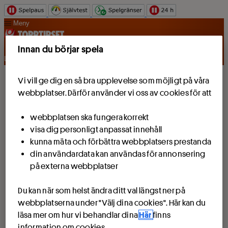
Hoppa till innehåll
Meny
Innan du börjar spela
Logga in
Vi vill ge dig en så bra upplevelse som möjligt på våra
webbplatser. Därför använder vi oss av cookies för att
webbplatsen ska fungera korrekt
visa dig personligt anpassat innehåll
kunna mäta och förbättra webbplatsers prestanda
din användardata kan användas för annonsering
på externa webbplatser
Du kan när som helst ändra ditt val längst ner på
webbplatserna under "Välj dina cookies". Här kan du
läsa mer om hur vi behandlar dina
Här
finns
information om cookies.