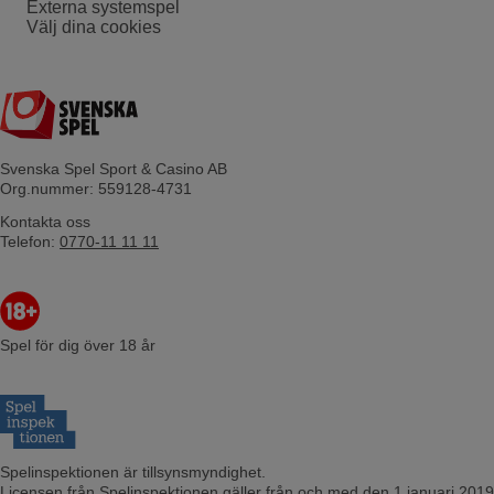
Externa systemspel
Välj dina cookies
Svenska Spel Sport & Casino AB
Org.nummer: 559128-4731
Kontakta oss
Telefon:
0770-11 11 11
Spel för dig över 18 år
Spelinspektionen är tillsynsmyndighet.
Licensen från Spelinspektionen gäller från och med den 1 januari 2019