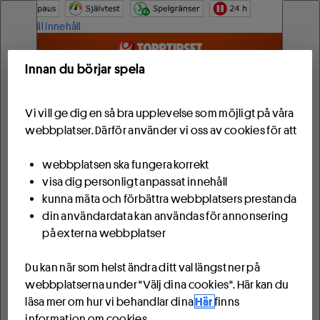
Hoppa till innehåll
Innan du börjar spela
Vi vill ge dig en så bra upplevelse som möjligt på våra
webbplatser. Därför använder vi oss av cookies för att
webbplatsen ska fungera korrekt
visa dig personligt anpassat innehåll
kunna mäta och förbättra webbplatsers prestanda
din användardata kan användas för annonsering
på externa webbplatser
Du kan när som helst ändra ditt val längst ner på
webbplatserna under "Välj dina cookies". Här kan du
läsa mer om hur vi behandlar dina
Här
finns
information om cookies.