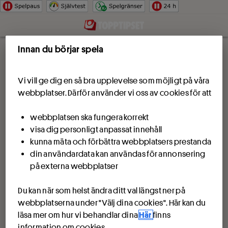
Hoppa till innehåll
Innan du börjar spela
Vi vill ge dig en så bra upplevelse som möjligt på våra
webbplatser. Därför använder vi oss av cookies för att
webbplatsen ska fungera korrekt
visa dig personligt anpassat innehåll
kunna mäta och förbättra webbplatsers prestanda
din användardata kan användas för annonsering
på externa webbplatser
Du kan när som helst ändra ditt val längst ner på
webbplatserna under "Välj dina cookies". Här kan du
läsa mer om hur vi behandlar dina
Här
finns
information om cookies.