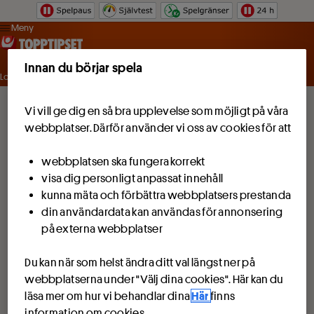
Hoppa till innehåll
Meny
Innan du börjar spela
Logga in
Vi vill ge dig en så bra upplevelse som möjligt på våra
webbplatser. Därför använder vi oss av cookies för att
webbplatsen ska fungera korrekt
visa dig personligt anpassat innehåll
kunna mäta och förbättra webbplatsers prestanda
din användardata kan användas för annonsering
på externa webbplatser
Du kan när som helst ändra ditt val längst ner på
webbplatserna under "Välj dina cookies". Här kan du
läsa mer om hur vi behandlar dina
Här
finns
information om cookies.